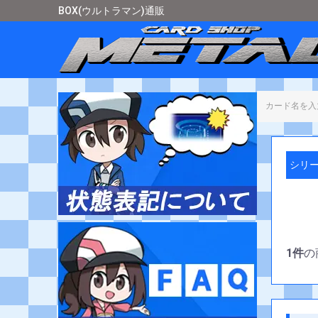
BOX(ウルトラマン)通販
カード
シリー
1件
の