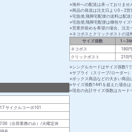
海外への配送は承っておりませ
商品の発送は注文日より0～2
宅急便,飛脚宅配便の送料は配
宅急便,飛脚宅配便は梱包サイ
営業所留めを希望の場合、注文
ネコポスとクリックポストの送
サイズ係数
1～36
ネコポス
180
クリックポスト
210
シングルカードはサイズ係数1
サプライ（スリーブ/ローダー）
ボックス商品などの大きい商品は
サイズ係数1441を超えた場合
現在の合計サイズ係数はカード
-17 サイクルコーポ101
00～17:00（出荷業務のみ）/火曜定休
38号