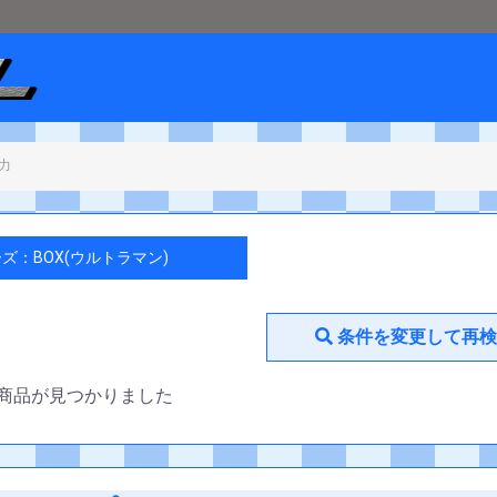
ショップメタル
＞
BOX / サプライ
＞
BOX(ウルトラマン)
ズ：BOX(ウルトラマン)
条件を変更して再検
商品が見つかりました