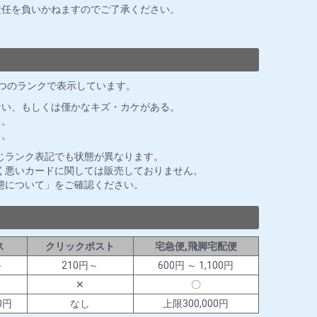
責任を負いかねますのでご了承ください。
3つのランクで表示しています。
ない、もしくは僅かなキズ・カケがある。
る。
る。
じランク表記でも状態が異なります。
く悪いカードに関しては販売しておりません。
態について」をご確認ください。
ス
クリックポスト
宅急便,飛脚宅配便
～
210円～
600円 ～ 1,100円
✕
〇
0円
なし
上限300,000円