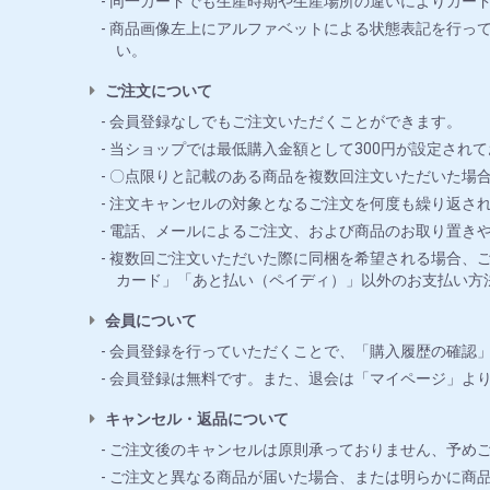
同一カードでも生産時期や生産場所の違いによりカー
商品画像左上にアルファベットによる状態表記を行っ
い。
ご注文について
会員登録なしでもご注文いただくことができます。
当ショップでは最低購入金額として300円が設定されて
〇点限りと記載のある商品を複数回注文いただいた場合
注文キャンセルの対象となるご注文を何度も繰り返さ
電話、メールによるご注文、および商品のお取り置き
複数回ご注文いただいた際に同梱を希望される場合、ご
カード」「あと払い（ペイディ）」以外のお支払い方
会員について
会員登録を行っていただくことで、「購入履歴の確認
会員登録は無料です。また、退会は「マイページ」よ
キャンセル・返品について
ご注文後のキャンセルは原則承っておりません、予め
ご注文と異なる商品が届いた場合、または明らかに商品