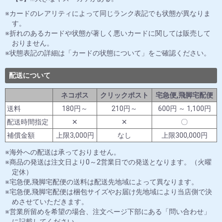
カードのレアリティによって同じランク表記でも状態が異なりま
す。
折れのあるカードや状態が著しく悪いカードに関しては販売して
おりません。
状態表記の詳細は「カードの状態について」をご確認ください。
配送について
ネコポス
クリックポスト
宅急便,飛脚宅配便
送料
180円～
210円～
600円 ～ 1,100円
配送時間指定
✕
✕
〇
補償金額
上限3,000円
なし
上限300,000円
海外への配送は承っておりません。
商品の発送は注文日より0～2営業日での発送となります。（火曜
定休）
宅急便,飛脚宅配便の送料は配送先地域によって異なります。
宅急便,飛脚宅配便は梱包サイズやお届け先地域により当店側で決
めさせていただきます。
営業所留めを希望の場合、注文ページ下部にある「問い合わせ」
に記載してください。