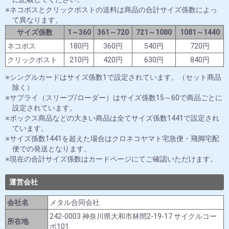
ネコポスとクリックポストの送料は商品の合計サイズ係数によっ
て異なります。
サイズ係数
1～360
361～720
721～1080
1081～1440
ネコポス
180円
360円
540円
720円
クリックポスト
210円
420円
630円
840円
シングルカードはサイズ係数1で設定されています。（セット商品
除く）
サプライ（スリーブ/ローダー）はサイズ係数15～60で商品ごとに
設定されています。
ボックス商品などの大きい商品は全てサイズ係数1441で設定され
ています。
サイズ係数1441を超えた場合はクロネコヤマト宅急便・飛脚宅配
便での発送となります。
現在の合計サイズ係数はカードページにてご確認いただけます。
運営会社
会社名
メタル合同会社
242-0003 神奈川県大和市林間2-19-17 サイクルコー
所在地
ポ101