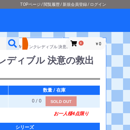
TOPページ
閲覧履歴
新規会員登録
ログイン
詳細検索
0
￥0
方へ!-]
＞
Mrs.インクレディブル 決意の救出者
クレディブル 決意の救出
数量 / 在庫
0 / 0
SOLD OUT
お一人様4点限り
シリーズ