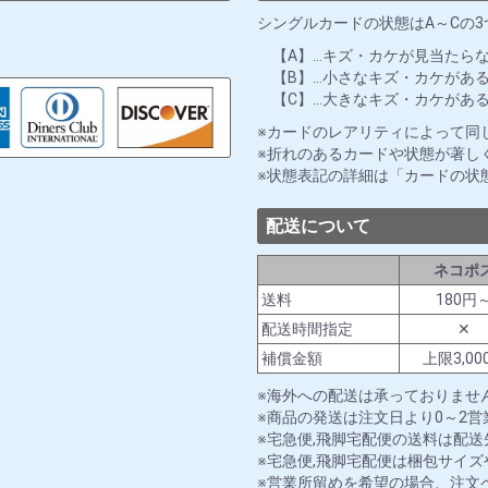
シングルカードの状態はA～Cの
【A】…キズ・カケが見当たら
【B】…小さなキズ・カケがあ
【C】…大きなキズ・カケがあ
カードのレアリティによって同
折れのあるカードや状態が著し
状態表記の詳細は「カードの状
配送について
ネコポ
送料
180円
配送時間指定
✕
補償金額
上限3,00
海外への配送は承っておりませ
商品の発送は注文日より0～2
宅急便,飛脚宅配便の送料は配
宅急便,飛脚宅配便は梱包サイ
営業所留めを希望の場合、注文