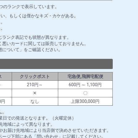
3つのランクで表示しています。
ない、もしくは僅かなキズ・カケがある。
る。
る。
じランク表記でも状態が異なります。
く悪いカードに関しては販売しておりません。
態について」をご確認ください。
ス
クリックポスト
宅急便,飛脚宅配便
～
210円～
600円 ～ 1,100円
✕
〇
0円
なし
上限300,000円
ん。
営業日での発送となります。（火曜定休）
送先地域によって異なります。
ズやお届け先地域により当店側で決めさせていただきます。
ページ下部にある「問い合わせ」に記載してください。