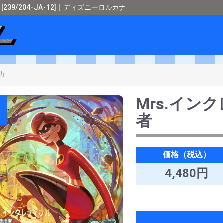
39/204･JA･12]｜ディズニーロルカナ
ショップメタル
＞
ディズニーロルカナ
＞
[WILDS UNKNOWN-未知なる彼
Mrs.イン
A
者
価格（税込）
4,480円