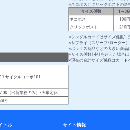
ネコポスとクリックポストの送
サイズ係数
1～36
ネコポス
180
クリックポスト
210
シングルカードはサイズ係数1
サプライ（スリーブ/ローダー）
ボックス商品などの大きい商品は
サイズ係数1441を超えた場合
現在の合計サイズ係数はカード
-17 サイクルコーポ101
00～17:00（出荷業務のみ）/火曜定休
38号
イトル
サイト情報