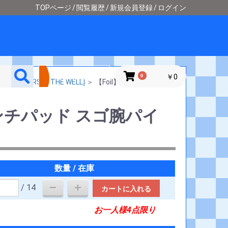
TOPページ
閲覧履歴
新規会員登録
ログイン
詳細検索
0
￥0
SPERS IN THE WELL]
＞
【Foil】ランチパッド ス
ランチパッド スゴ腕パイ
数量 / 在庫
/ 14
カートに入れる
お一人様4点限り