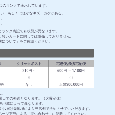
3つのランクで表示しています。
ない、もしくは僅かなキズ・カケがある。
る。
る。
じランク表記でも状態が異なります。
く悪いカードに関しては販売しておりません。
態について」をご確認ください。
ス
クリックポスト
宅急便,飛脚宅配便
～
210円～
600円 ～ 1,100円
✕
〇
0円
なし
上限300,000円
ん。
営業日での発送となります。（火曜定休）
送先地域によって異なります。
ズやお届け先地域により当店側で決めさせていただきます。
ページ下部にある「問い合わせ」に記載してください。