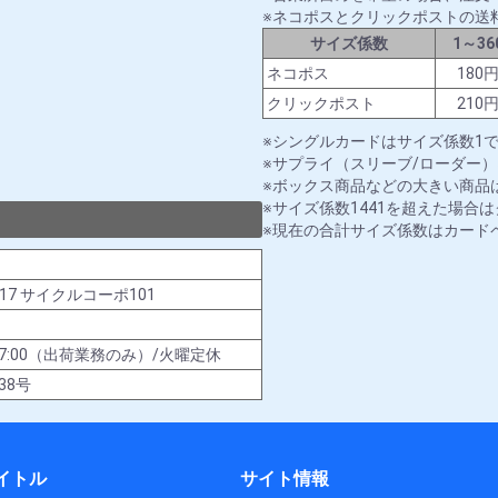
ネコポスとクリックポストの送
サイズ係数
1～36
ネコポス
180
クリックポスト
210
シングルカードはサイズ係数1
サプライ（スリーブ/ローダー）
ボックス商品などの大きい商品は
サイズ係数1441を超えた場合
現在の合計サイズ係数はカード
-17 サイクルコーポ101
00～17:00（出荷業務のみ）/火曜定休
38号
イトル
サイト情報