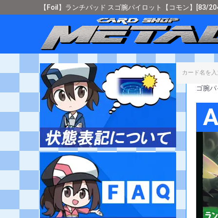
【Foil】ランチパッド スゴ腕パイロット【コモン】[83/20
カード
ゴ腕パ