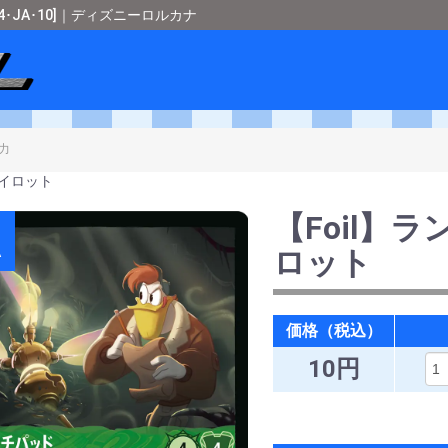
4･JA･10]｜ディズニーロルカナ
ショップメタル
＞
ディズニーロルカナ
＞
[キュレーターズ・ライブラリー WHI
イロット
【Foil】
A
ロット
価格（税込）
10円