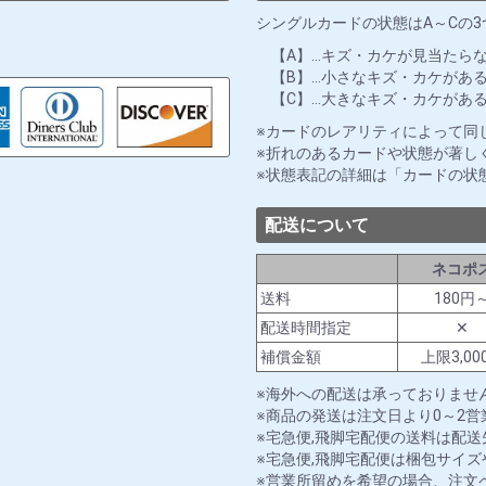
シングルカードの状態はA～Cの
【A】…キズ・カケが見当たら
【B】…小さなキズ・カケがあ
【C】…大きなキズ・カケがあ
カードのレアリティによって同
折れのあるカードや状態が著し
状態表記の詳細は「カードの状
配送について
ネコポ
送料
180円
配送時間指定
✕
補償金額
上限3,00
海外への配送は承っておりませ
商品の発送は注文日より0～2
宅急便,飛脚宅配便の送料は配
宅急便,飛脚宅配便は梱包サイ
営業所留めを希望の場合、注文