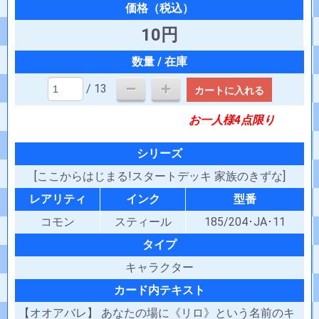
10円
/ 13
カートに入れる
お一人様4点限り
シリーズ
[ここからはじまる!スタートデッキ 家族のきずな]
レアリティ
インク
型番
コモン
スティール
185/204･JA･11
タイプ
キャラクター
カード内テキスト
【オオアバレ】 あなたの場に《リロ》という名前のキ