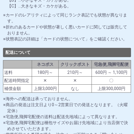
【C】…大きなキズ・カケがある。
カードのレアリティによって同じランク表記でも状態が異なりま
す。
折れのあるカードや状態が著しく悪いカードに関しては販売して
おりません。
状態表記の詳細は「カードの状態について」をご確認ください。
配送について
ネコポス
クリックポスト
宅急便,飛脚宅配便
送料
180円～
210円～
600円 ～ 1,100円
配送時間指定
✕
✕
〇
補償金額
上限3,000円
なし
上限300,000円
海外への配送は承っておりません。
商品の発送は注文日より0～2営業日での発送となります。（火曜
定休）
宅急便,飛脚宅配便の送料は配送先地域によって異なります。
宅急便,飛脚宅配便は梱包サイズやお届け先地域により当店側で決
めさせていただきます。