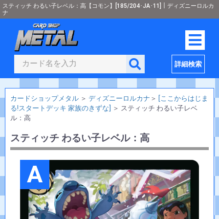
スティッチ わるい子レベル：高【コモン】[185/204･JA･11]｜ディズニーロルカ
ナ
詳細検索
カードショップメタル
＞
ディズニーロルカナ
＞
[ここからはじま
る!スタートデッキ 家族のきずな]
＞
スティッチ わるい子レベ
ル：高
スティッチ わるい子レベル：高
A