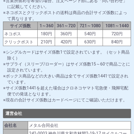
営業所留めを希望の場合、注文ページ下部にある「問い合わせ」
に記載してください。
ネコポスとクリックポストの送料は商品の合計サイズ係数によっ
て異なります。
サイズ係数
1～360
361～720
721～1080
1081～1440
ネコポス
180円
360円
540円
720円
クリックポスト
210円
420円
630円
840円
シングルカードはサイズ係数1で設定されています。（セット商品
除く）
サプライ（スリーブ/ローダー）はサイズ係数15～60で商品ごとに
設定されています。
ボックス商品などの大きい商品は全てサイズ係数1441で設定され
ています。
サイズ係数1441を超えた場合はクロネコヤマト宅急便・飛脚宅配
便での発送となります。
現在の合計サイズ係数はカードページにてご確認いただけます。
運営会社
会社名
メタル合同会社
242-0003 神奈川県大和市林間2-19-17 サイクルコー