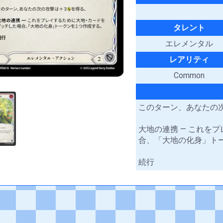
タレント
エレメンタル
レアリティ
Common
このターン、あなたの次
大地の連携 ― これを
合、「大地の化身」ト
続行