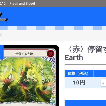
0]｜Flesh and Blood
ショップメタル
＞
Flesh and Blood
＞
[レイス英雄譚]
＞
〈赤〉停留する大地 / 
〈赤〉停留する大
A
Earth
価格（税込）
10円