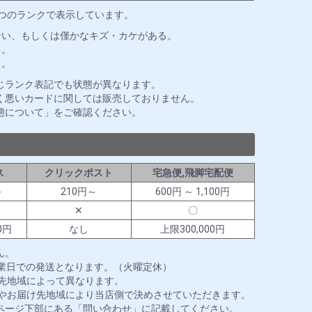
3つのランクで表示しています。
ない、もしくは僅かなキズ・カケがある。
る。
る。
じランク表記でも状態が異なります。
く悪いカードに関しては販売しておりません。
態について」をご確認ください。
ス
クリックポスト
宅急便,飛脚宅配便
～
210円～
600円 ～ 1,100円
✕
〇
0円
なし
上限300,000円
ん。
営業日での発送となります。（火曜定休）
送先地域によって異なります。
ズやお届け先地域により当店側で決めさせていただきます。
ページ下部にある「問い合わせ」に記載してください。