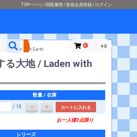
TOPページ
閲覧履歴
新規会員登録
ログイン
詳細検索
0
￥0
Laden with Earth
地 / Laden with
数量 / 在庫
/ 15
カートに入れる
お一人様3点限り
シリーズ