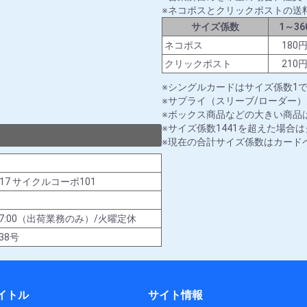
ネコポスとクリックポストの送
サイズ係数
1～36
ネコポス
180
クリックポスト
210
シングルカードはサイズ係数1
サプライ（スリーブ/ローダー）
ボックス商品などの大きい商品は
サイズ係数1441を超えた場合
現在の合計サイズ係数はカード
-17 サイクルコーポ101
00～17:00（出荷業務のみ）/火曜定休
38号
イトル
サイト情報