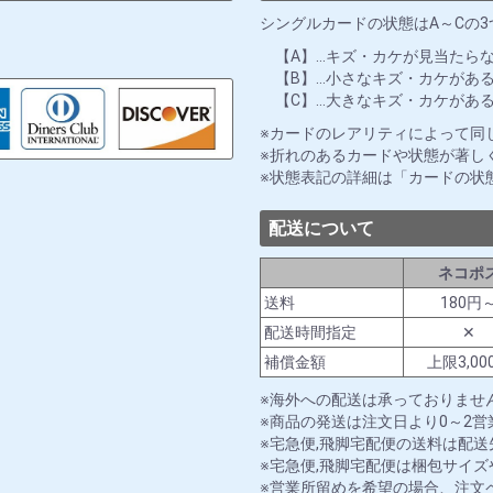
シングルカードの状態はA～Cの
【A】…キズ・カケが見当たら
【B】…小さなキズ・カケがあ
【C】…大きなキズ・カケがあ
カードのレアリティによって同
折れのあるカードや状態が著し
状態表記の詳細は「カードの状
配送について
ネコポ
送料
180円
配送時間指定
✕
補償金額
上限3,00
海外への配送は承っておりませ
商品の発送は注文日より0～2
宅急便,飛脚宅配便の送料は配
宅急便,飛脚宅配便は梱包サイ
営業所留めを希望の場合、注文