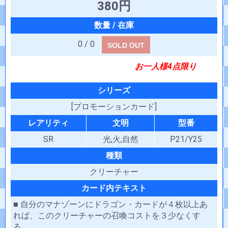
380円
0 / 0
SOLD OUT
お一人様4点限り
シリーズ
[プロモーションカード]
レアリティ
文明
型番
SR
光,火,自然
P21/Y25
種類
クリーチャー
カード内テキスト
■ 自分のマナゾーンにドラゴン・カードが４枚以上あ
れば、このクリーチャーの召喚コストを３少なくす
る。