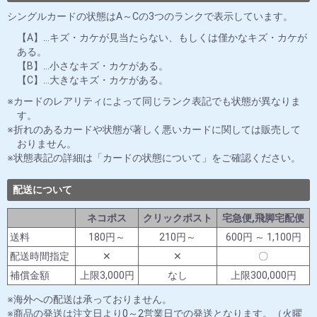
シングルカードの状態はA～Cの3つのランクで表示しています。
【A】…キズ・カケが見当たらない、もしくは僅かなキズ・カケが
ある。
【B】…小さなキズ・カケがある。
【C】…大きなキズ・カケがある。
カードのレアリティによって同じランク表記でも状態が異なりま
す。
折れのあるカードや状態が著しく悪いカードに関しては販売して
おりません。
状態表記の詳細は「カードの状態について」をご確認ください。
配送について
ネコポス
クリックポスト
宅急便,飛脚宅配便
送料
180円～
210円～
600円 ～ 1,100円
配送時間指定
✕
✕
〇
補償金額
上限3,000円
なし
上限300,000円
海外への配送は承っておりません。
商品の発送は注文日より0～2営業日での発送となります。（火曜