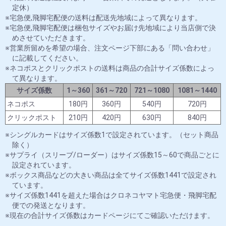
定休）
宅急便,飛脚宅配便の送料は配送先地域によって異なります。
宅急便,飛脚宅配便は梱包サイズやお届け先地域により当店側で決
めさせていただきます。
営業所留めを希望の場合、注文ページ下部にある「問い合わせ」
に記載してください。
ネコポスとクリックポストの送料は商品の合計サイズ係数によっ
て異なります。
サイズ係数
1～360
361～720
721～1080
1081～1440
ネコポス
180円
360円
540円
720円
クリックポスト
210円
420円
630円
840円
シングルカードはサイズ係数1で設定されています。（セット商品
除く）
サプライ（スリーブ/ローダー）はサイズ係数15～60で商品ごとに
設定されています。
ボックス商品などの大きい商品は全てサイズ係数1441で設定され
ています。
サイズ係数1441を超えた場合はクロネコヤマト宅急便・飛脚宅配
便での発送となります。
現在の合計サイズ係数はカードページにてご確認いただけます。