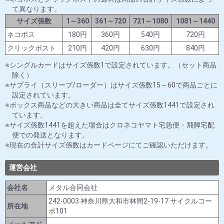
て異なります。
サイズ係数
1～360
361～720
721～1080
1081～1440
ネコポス
180円
360円
540円
720円
クリックポスト
210円
420円
630円
840円
シングルカードはサイズ係数1で設定されています。（セット商品
除く）
サプライ（スリーブ/ローダー）はサイズ係数15～60で商品ごとに
設定されています。
ボックス商品などの大きい商品は全てサイズ係数1441で設定され
ています。
サイズ係数1441を超えた場合はクロネコヤマト宅急便・飛脚宅配
便での発送となります。
現在の合計サイズ係数はカードページにてご確認いただけます。
運営会社
会社名
メタル合同会社
242-0003 神奈川県大和市林間2-19-17 サイクルコー
所在地
ポ101