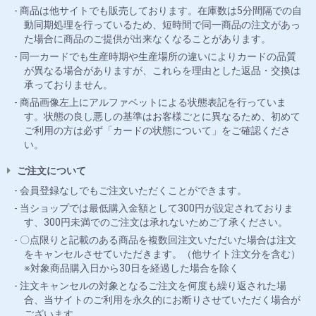
商品は他サイトでも販売しております。在庫数は5分間隔での自
動同期処理を行っているため、短時間で同一商品の注文があっ
た場合に商品のご提供が出来なくなることがあります。
同一カードでも生産時期や生産場所の違いによりカードの品質
が異なる場合がありますが、これらを理由とした返品・交換は
承っておりません。
商品画像左上にアルファベットによる状態表記を行っていま
す。状態の良し悪しの基準はお客様ごとに異なるため、初めて
ご利用の方は必ず「カードの状態について」をご確認くださ
い。
ご注文について
会員登録なしでもご注文いただくことができます。
当ショップでは最低購入金額として300円が設定されておりま
す、300円未満でのご注文は承れないためご了承ください。
〇点限りと記載のある商品を複数回注文いただいた場合は注文
をキャンセルさせていただきます。（他サイト注文分を含む）
※対象商品購入日から30日を経過した場合を除く
注文キャンセルの対象となるご注文を何度も繰り返された場
合、当サイトのご利用を永久的にお断りさせていただく場合が
ございます。