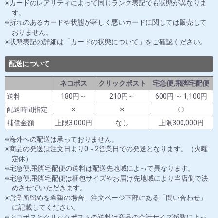
カードのレアリティによって同じランク表記でも状態が異なりま
す。
折れのあるカードや状態が著しく悪いカードに関しては販売して
おりません。
状態表記の詳細は「カードの状態について」をご確認ください。
配送について
ネコポス
クリックポスト
宅急便,飛脚宅配便
送料
180円～
210円～
600円 ～ 1,100円
配送時間指定
✕
✕
〇
補償金額
上限3,000円
なし
上限300,000円
海外への配送は承っておりません。
商品の発送は注文日より0～2営業日での発送となります。（火曜
定休）
宅急便,飛脚宅配便の送料は配送先地域によって異なります。
宅急便,飛脚宅配便は梱包サイズやお届け先地域により当店側で決
めさせていただきます。
営業所留めを希望の場合、注文ページ下部にある「問い合わせ」
に記載してください。
ネコポスとクリックポストの送料は商品の合計サイズ係数によっ