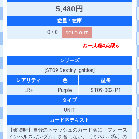
5,480円
0 / 0
SOLD OUT
お一人様4点限り
シリーズ
[ST09 Destiny Ignition]
レアリティ
色
型番
LR+
Purple
ST09-002-P1
タイプ
UNIT
カード内テキスト
【破壊時】自分のトラッシュのカード名に「フォース
インパルスガンダム」を含まない、〔ミネルバ隊〕の