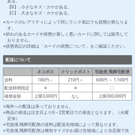
ある。
【B】…小さなキズ・カケがある。
【C】…大きなキズ・カケがある。
カードのレアリティによって同じランク表記でも状態が異なりま
す。
折れのあるカードや状態が著しく悪いカードに関しては販売して
おりません。
状態表記の詳細は「カードの状態について」をご確認ください。
配送について
ネコポス
クリックポスト
宅急便,飛脚宅配便
送料
180円～
210円～
600円 ～ 1,100円
配送時間指定
✕
✕
〇
補償金額
上限3,000円
なし
上限300,000円
海外への配送は承っておりません。
商品の発送は注文日より0～2営業日での発送となります。（火曜
定休）
宅急便,飛脚宅配便の送料は配送先地域によって異なります。
宅急便,飛脚宅配便は梱包サイズやお届け先地域により当店側で決