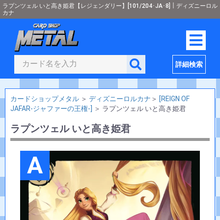
ラプンツェル いと高き姫君【レジェンダリー】[101/204･JA･8]｜ディズニーロル
カナ
詳細検索
カードショップメタル
＞
ディズニーロルカナ
＞
[REIGN OF
JAFAR-ジャファーの王権-]
＞
ラプンツェル いと高き姫君
ラプンツェル いと高き姫君
A