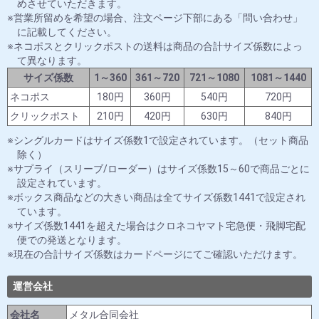
めさせていただきます。
営業所留めを希望の場合、注文ページ下部にある「問い合わせ」
に記載してください。
ネコポスとクリックポストの送料は商品の合計サイズ係数によっ
て異なります。
サイズ係数
1～360
361～720
721～1080
1081～1440
ネコポス
180円
360円
540円
720円
クリックポスト
210円
420円
630円
840円
シングルカードはサイズ係数1で設定されています。（セット商品
除く）
サプライ（スリーブ/ローダー）はサイズ係数15～60で商品ごとに
設定されています。
ボックス商品などの大きい商品は全てサイズ係数1441で設定され
ています。
サイズ係数1441を超えた場合はクロネコヤマト宅急便・飛脚宅配
便での発送となります。
現在の合計サイズ係数はカードページにてご確認いただけます。
運営会社
会社名
メタル合同会社