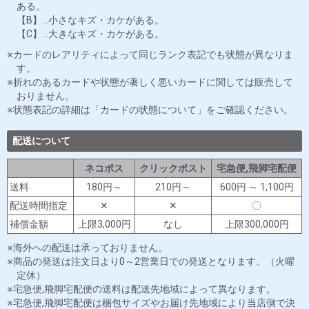
ある。
【B】…小さなキズ・カケがある。
【C】…大きなキズ・カケがある。
カードのレアリティによって同じランク表記でも状態が異なりま
す。
折れのあるカードや状態が著しく悪いカードに関しては販売して
おりません。
状態表記の詳細は「カードの状態について」をご確認ください。
配送について
ネコポス
クリックポスト
宅急便,飛脚宅配便
送料
180円～
210円～
600円 ～ 1,100円
配送時間指定
✕
✕
〇
補償金額
上限3,000円
なし
上限300,000円
海外への配送は承っておりません。
商品の発送は注文日より0～2営業日での発送となります。（火曜
定休）
宅急便,飛脚宅配便の送料は配送先地域によって異なります。
宅急便,飛脚宅配便は梱包サイズやお届け先地域により当店側で決