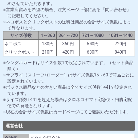
めさせていただきます。
営業所留めを希望の場合、注文ページ下部にある「問い合わせ」
に記載してください。
ネコポスとクリックポストの送料は商品の合計サイズ係数によっ
て異なります。
サイズ係数
1～360
361～720
721～1080
1081～1440
ネコポス
180円
360円
540円
720円
クリックポスト
210円
420円
630円
840円
シングルカードはサイズ係数1で設定されています。（セット商品
除く）
サプライ（スリーブ/ローダー）はサイズ係数15～60で商品ごとに
設定されています。
ボックス商品などの大きい商品は全てサイズ係数1441で設定され
ています。
サイズ係数1441を超えた場合はクロネコヤマト宅急便・飛脚宅配
便での発送となります。
現在の合計サイズ係数はカードページにてご確認いただけます。
運営会社
会社名
メタル合同会社