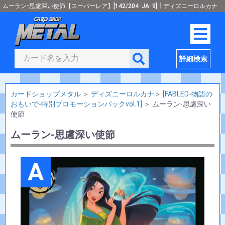
ムーラン-思慮深い使節【スーパーレア】[142/204･JA･9]｜ディズニーロルカナ
詳細検索
カードショップメタル
＞
ディズニーロルカナ
＞
[FABLED-物語の
おもいで-特別プロモーションパックvol.1]
＞
ムーラン-思慮深い
使節
ムーラン-思慮深い使節
A