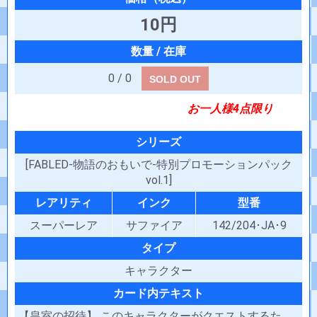
10円
0 / 0
SOLD OUT
お一人様4点限り
シリーズ
[FABLED-物語のおもいで-特別プロモーションパック
vol.1]
レアリティ
インク
型番
スーパーレア
サファイア
142/204･JA･9
タイプ
キャラクター
カード内テキスト
【皇室の招待】 このキャラクターがクエストするた