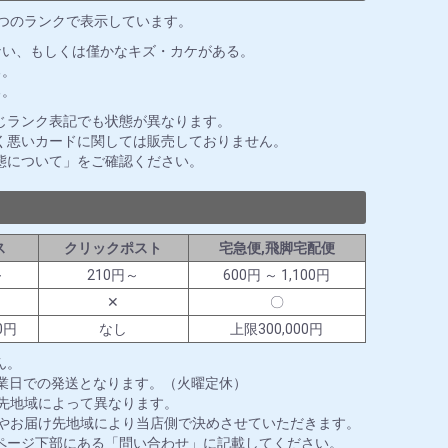
3つのランクで表示しています。
ない、もしくは僅かなキズ・カケがある。
る。
る。
じランク表記でも状態が異なります。
く悪いカードに関しては販売しておりません。
態について」をご確認ください。
ス
クリックポスト
宅急便,飛脚宅配便
～
210円～
600円 ～ 1,100円
✕
〇
0円
なし
上限300,000円
ん。
営業日での発送となります。（火曜定休）
送先地域によって異なります。
ズやお届け先地域により当店側で決めさせていただきます。
ページ下部にある「問い合わせ」に記載してください。