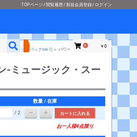
TOPページ
閲覧履歴
新規会員登録
ログイン
詳細検索
0
￥0
別プロモーションパックvol.1]
＞
パワーライン-ミュージ
ン-ミュージック・スー
数量 / 在庫
/ 2
カートに入れる
お一人様4点限り