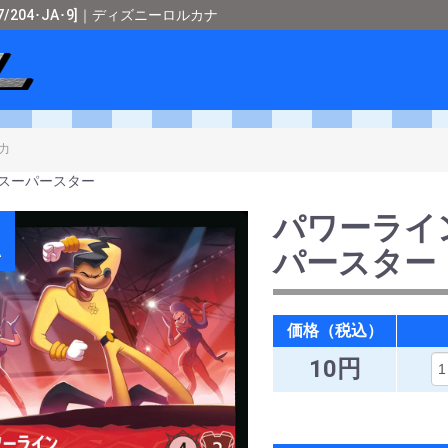
204･JA･9]｜ディズニーロルカナ
ショップメタル
＞
ディズニーロルカナ
＞
[FABLED-物語のおもいで-特
スーパースター
パワーライ
A
パースター
価格（税込）
10円