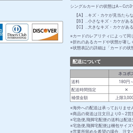
シングルカードの状態はA～Cの
【A】…キズ・カケが見当たら
【B】…小さなキズ・カケがあ
【C】…大きなキズ・カケがあ
カードのレアリティによって同
折れのあるカードや状態が著し
状態表記の詳細は「カードの状
配送について
ネコポ
送料
180円
配送時間指定
✕
補償金額
上限3,00
海外への配送は承っておりませ
商品の発送は注文日より0～2
宅急便,飛脚宅配便の送料は配
宅急便,飛脚宅配便は梱包サイ
営業所留めを希望の場合、注文