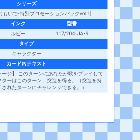
シリーズ
のおもいで-特別プロモーションパックvol.1]
インク
型番
ルビー
117/204･JA･9
タイプ
キャラクター
カード内テキスト
ャージ】 このターンにあなたが歌をプレイして
クターはこのターン、突進を得る。（突進を持
イされたターンにチャレンジできる。）