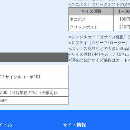
ネコポスとクリックポストの送
サイズ係数
1～36
ネコポス
180
クリックポスト
210
シングルカードはサイズ係数1
サプライ（スリーブ/ローダー）
ボックス商品などの大きい商品は
サイズ係数1441を超えた場合
現在の合計サイズ係数はカード
-17 サイクルコーポ101
00～17:00（出荷業務のみ）/火曜定休
38号
イトル
サイト情報