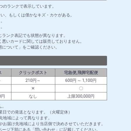
3つのランクで表示しています。
ない、もしくは僅かなキズ・カケがある。
る。
る。
じランク表記でも状態が異なります。
く悪いカードに関しては販売しておりません。
態について」をご確認ください。
ス
クリックポスト
宅急便,飛脚宅配便
～
210円～
600円 ～ 1,100円
✕
〇
0円
なし
上限300,000円
ん。
営業日での発送となります。（火曜定休）
送先地域によって異なります。
ズやお届け先地域により当店側で決めさせていただきます。
ページ下部にある「問い合わせ」に記載してください。