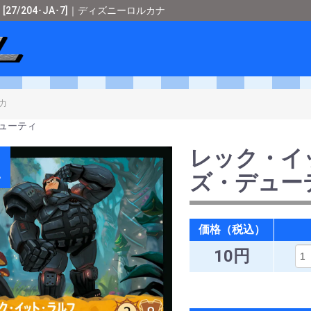
/204･JA･7]｜ディズニーロルカナ
ショップメタル
＞
ディズニーロルカナ
＞
[ARCHAZIAS ISLAND-ア
ューティ
レック・イ
A
ズ・デュー
価格（税込）
10円