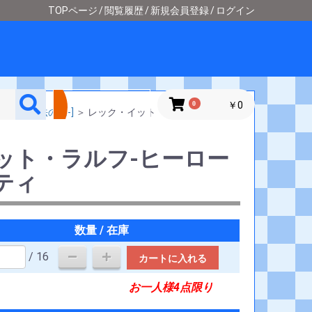
TOPページ
閲覧履歴
新規会員登録
ログイン
詳細検索
0
￥0
ーケイジアと魔法の島-]
＞
レック・イット・ラルフ-ヒーロー
ット・ラルフ-ヒーロー
ティ
数量 / 在庫
/ 16
カートに入れる
お一人様4点限り