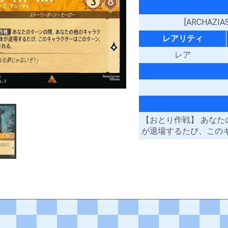
[ARCHAZ
レアリティ
レア
【おとり作戦】 あな
が退場するたび、この