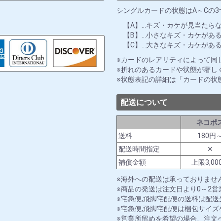
シングルカードの状態はA～Cの
【A】…キズ・カケが見当たら
【B】…小さなキズ・カケがあ
【C】…大きなキズ・カケがあ
カードのレアリティによって同
折れのあるカードや状態が著し
状態表記の詳細は「カードの状
配送について
ネコポ
送料
180円
配送時間指定
✕
補償金額
上限3,00
海外への配送は承っておりませ
商品の発送は注文日より0～2
宅急便,飛脚宅配便の送料は配
宅急便,飛脚宅配便は梱包サイ
営業所留めを希望の場合、注文