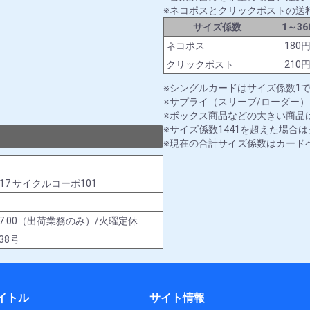
ネコポスとクリックポストの送
サイズ係数
1～36
ネコポス
180
クリックポスト
210
シングルカードはサイズ係数1
サプライ（スリーブ/ローダー）
ボックス商品などの大きい商品は
サイズ係数1441を超えた場合
現在の合計サイズ係数はカード
-17 サイクルコーポ101
00～17:00（出荷業務のみ）/火曜定休
38号
イトル
サイト情報