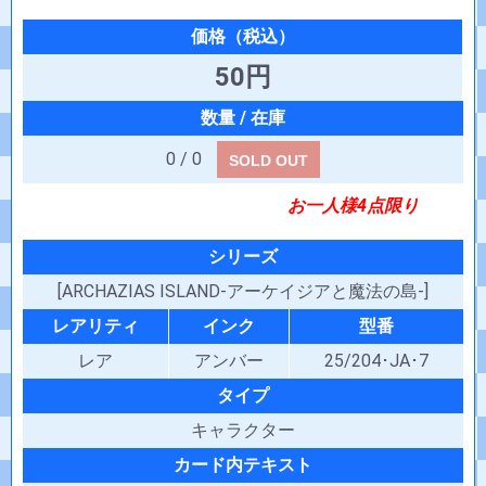
50円
0 / 0
SOLD OUT
お一人様4点限り
シリーズ
[ARCHAZIAS ISLAND-アーケイジアと魔法の島-]
レアリティ
インク
型番
レア
アンバー
25/204･JA･7
タイプ
キャラクター
カード内テキスト