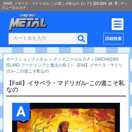
【Foil】イサベラ・マドリガル-この道こそ私なの【レア】[25/204･JA･7]｜ディ
ズニーロルカナ
詳細検索
カードショップメタル
＞
ディズニーロルカナ
＞
[ARCHAZIAS
ISLAND-アーケイジアと魔法の島-]
＞
【Foil】イサベラ・マドリ
ガル-この道こそ私なの
【Foil】イサベラ・マドリガル-この道こそ私
なの
A