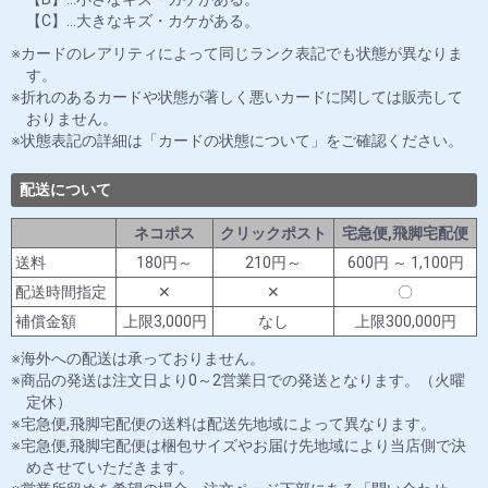
【C】…大きなキズ・カケがある。
カードのレアリティによって同じランク表記でも状態が異なりま
す。
折れのあるカードや状態が著しく悪いカードに関しては販売して
おりません。
状態表記の詳細は「カードの状態について」をご確認ください。
配送について
ネコポス
クリックポスト
宅急便,飛脚宅配便
送料
180円～
210円～
600円 ～ 1,100円
配送時間指定
✕
✕
〇
補償金額
上限3,000円
なし
上限300,000円
海外への配送は承っておりません。
商品の発送は注文日より0～2営業日での発送となります。（火曜
定休）
宅急便,飛脚宅配便の送料は配送先地域によって異なります。
宅急便,飛脚宅配便は梱包サイズやお届け先地域により当店側で決
めさせていただきます。