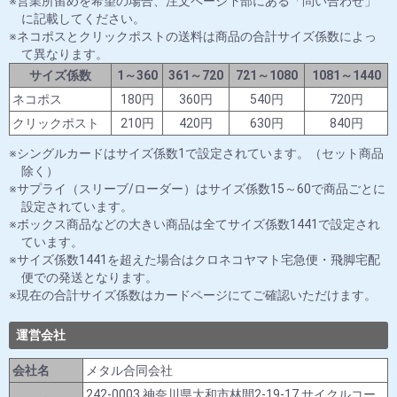
営業所留めを希望の場合、注文ページ下部にある「問い合わせ」
に記載してください。
ネコポスとクリックポストの送料は商品の合計サイズ係数によっ
て異なります。
サイズ係数
1～360
361～720
721～1080
1081～1440
ネコポス
180円
360円
540円
720円
クリックポスト
210円
420円
630円
840円
シングルカードはサイズ係数1で設定されています。（セット商品
除く）
サプライ（スリーブ/ローダー）はサイズ係数15～60で商品ごとに
設定されています。
ボックス商品などの大きい商品は全てサイズ係数1441で設定され
ています。
サイズ係数1441を超えた場合はクロネコヤマト宅急便・飛脚宅配
便での発送となります。
現在の合計サイズ係数はカードページにてご確認いただけます。
運営会社
会社名
メタル合同会社
242-0003 神奈川県大和市林間2-19-17 サイクルコー