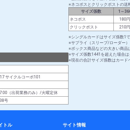
ネコポスとクリックポストの送
サイズ係数
1～36
ネコポス
180
クリックポスト
210
シングルカードはサイズ係数1
サプライ（スリーブ/ローダー）
ボックス商品などの大きい商品は
サイズ係数1441を超えた場合
現在の合計サイズ係数はカード
-17 サイクルコーポ101
00～17:00（出荷業務のみ）/火曜定休
38号
イトル
サイト情報