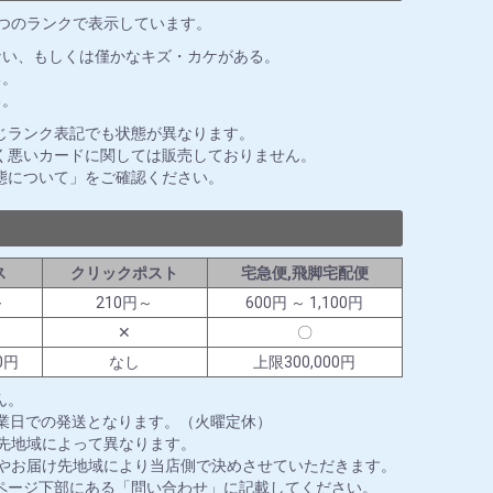
3つのランクで表示しています。
ない、もしくは僅かなキズ・カケがある。
る。
る。
じランク表記でも状態が異なります。
く悪いカードに関しては販売しておりません。
態について」をご確認ください。
ス
クリックポスト
宅急便,飛脚宅配便
～
210円～
600円 ～ 1,100円
✕
〇
0円
なし
上限300,000円
ん。
営業日での発送となります。（火曜定休）
送先地域によって異なります。
ズやお届け先地域により当店側で決めさせていただきます。
ページ下部にある「問い合わせ」に記載してください。