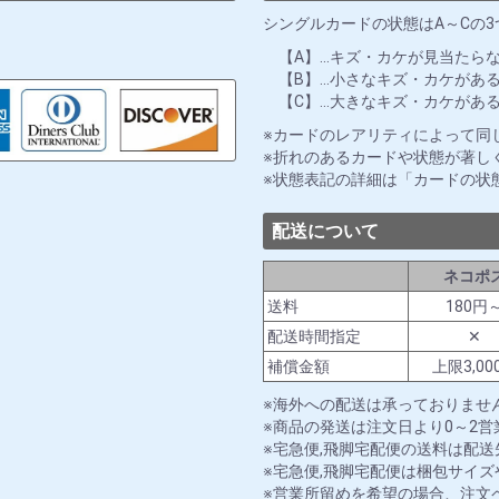
シングルカードの状態はA～Cの
【A】…キズ・カケが見当たら
【B】…小さなキズ・カケがあ
【C】…大きなキズ・カケがあ
カードのレアリティによって同
折れのあるカードや状態が著し
状態表記の詳細は「カードの状
配送について
ネコポ
送料
180円
配送時間指定
✕
補償金額
上限3,00
海外への配送は承っておりませ
商品の発送は注文日より0～2
宅急便,飛脚宅配便の送料は配
宅急便,飛脚宅配便は梱包サイ
営業所留めを希望の場合、注文