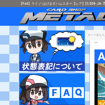
【Foil】ライノ-はげますハムスター【レア】[1/204･JA
カード
ー