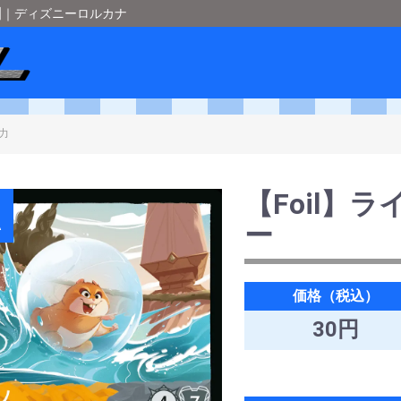
･7]｜ディズニーロルカナ
ショップメタル
＞
ディズニーロルカナ
＞
[ARCHAZIAS ISLAND-ア
【Foil】
A
ー
価格（税込）
30円