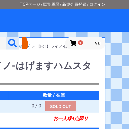
TOPページ
閲覧履歴
新規会員登録
ログイン
詳細検索
0
￥0
ーケイジアと魔法の島-]
＞
【Foil】ライノ-はげますハムスタ
ライノ-はげますハムスタ
数量 / 在庫
0 / 0
SOLD OUT
お一人様4点限り