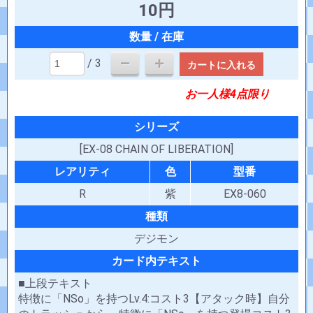
10円
/ 3
カートに入れる
お一人様4点限り
シリーズ
[EX-08 CHAIN OF LIBERATION]
レアリティ
色
型番
R
紫
EX8-060
種類
デジモン
カード内テキスト
■上段テキスト
特徴に「NSo」を持つLv.4:コスト3【アタック時】自分