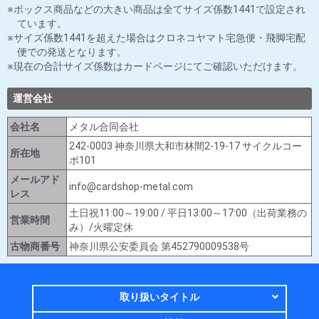
ボックス商品などの大きい商品は全てサイズ係数1441で設定され
ています。
サイズ係数1441を超えた場合はクロネコヤマト宅急便・飛脚宅配
便での発送となります。
現在の合計サイズ係数はカードページにてご確認いただけます。
運営会社
会社名
メタル合同会社
242-0003 神奈川県大和市林間2-19-17 サイクルコー
所在地
ポ101
メールアド
info@cardshop-metal.com
レス
土日祝11:00～19:00 / 平日13:00～17:00（出荷業務の
営業時間
み）/火曜定休
古物商番号
神奈川県公安委員会 第452790009538号
取り扱いタイトル