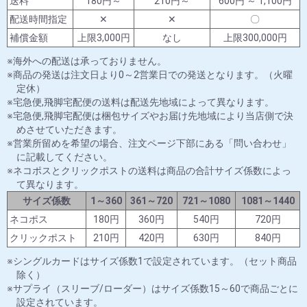
送料
180円～
210円～
600円 ～ 1,100円
配送時間指定
✕
✕
〇
補償金額
上限3,000円
なし
上限300,000円
海外への配送は承っておりません。
商品の発送は注文日より0～2営業日での発送となります。（火曜
定休）
宅急便,飛脚宅配便の送料は配送先地域によって異なります。
宅急便,飛脚宅配便は梱包サイズやお届け先地域により当店側で決
めさせていただきます。
営業所留めを希望の場合、注文ページ下部にある「問い合わせ」
に記載してください。
ネコポスとクリックポストの送料は商品の合計サイズ係数によっ
て異なります。
サイズ係数
1～360
361～720
721～1080
1081～1440
ネコポス
180円
360円
540円
720円
クリックポスト
210円
420円
630円
840円
シングルカードはサイズ係数1で設定されています。（セット商品
除く）
サプライ（スリーブ/ローダー）はサイズ係数15～60で商品ごとに
設定されています。