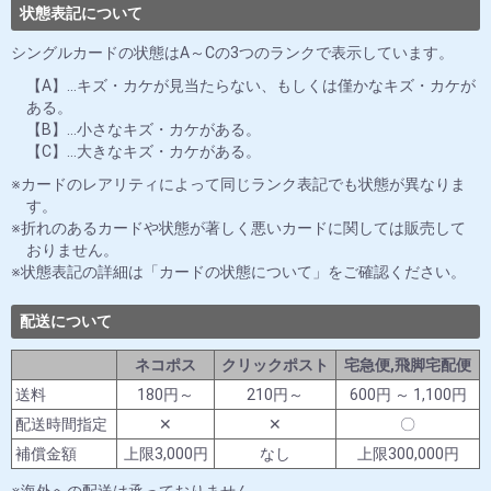
状態表記について
シングルカードの状態はA～Cの3つのランクで表示しています。
【A】…キズ・カケが見当たらない、もしくは僅かなキズ・カケが
ある。
【B】…小さなキズ・カケがある。
【C】…大きなキズ・カケがある。
カードのレアリティによって同じランク表記でも状態が異なりま
す。
折れのあるカードや状態が著しく悪いカードに関しては販売して
おりません。
状態表記の詳細は「カードの状態について」をご確認ください。
配送について
ネコポス
クリックポスト
宅急便,飛脚宅配便
送料
180円～
210円～
600円 ～ 1,100円
配送時間指定
✕
✕
〇
補償金額
上限3,000円
なし
上限300,000円
海外への配送は承っておりません。