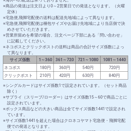
商品の発送は注文日より0～2営業日での発送となります。（火曜
定休）
宅急便,飛脚宅配便の送料は配送先地域によって異なります。
宅急便,飛脚宅配便は梱包サイズやお届け先地域により当店側で決
めさせていただきます。
営業所留めを希望の場合、注文ページ下部にある「問い合わせ」
に記載してください。
ネコポスとクリックポストの送料は商品の合計サイズ係数によっ
て異なります。
サイズ係数
1～360
361～720
721～1080
1081～1440
ネコポス
180円
360円
540円
720円
クリックポスト
210円
420円
630円
840円
シングルカードはサイズ係数1で設定されています。（セット商品
除く）
サプライ（スリーブ/ローダー）はサイズ係数15～60で商品ごとに
設定されています。
ボックス商品などの大きい商品は全てサイズ係数1441で設定され
ています。
サイズ係数1441を超えた場合はクロネコヤマト宅急便・飛脚宅配
便での発送となります。