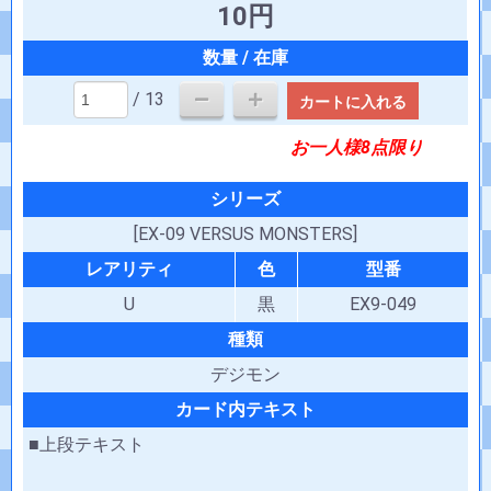
10円
/ 13
カートに入れる
お一人様8点限り
シリーズ
[EX-09 VERSUS MONSTERS]
レアリティ
色
型番
U
黒
EX9-049
種類
デジモン
カード内テキスト
■上段テキスト