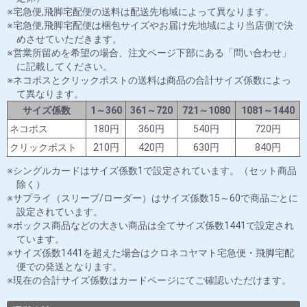
宅急便,飛脚宅配便の送料は配送先地域によって異なります。
宅急便,飛脚宅配便は梱包サイズやお届け先地域により当店側で決
めさせていただきます。
営業所留めを希望の場合、注文ページ下部にある「問い合わせ」
に記載してください。
ネコポスとクリックポストの送料は商品の合計サイズ係数によっ
て異なります。
サイズ係数
1～360
361～720
721～1080
1081～1440
ネコポス
180円
360円
540円
720円
クリックポスト
210円
420円
630円
840円
シングルカードはサイズ係数1で設定されています。（セット商品
除く）
サプライ（スリーブ/ローダー）はサイズ係数15～60で商品ごとに
設定されています。
ボックス商品などの大きい商品は全てサイズ係数1441で設定され
ています。
サイズ係数1441を超えた場合はクロネコヤマト宅急便・飛脚宅配
便での発送となります。
現在の合計サイズ係数はカードページにてご確認いただけます。