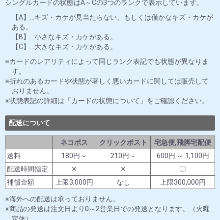
シングルカードの状態はA～Cの3つのランクで表示しています。
【A】…キズ・カケが見当たらない、もしくは僅かなキズ・カケが
ある。
【B】…小さなキズ・カケがある。
【C】…大きなキズ・カケがある。
カードのレアリティによって同じランク表記でも状態が異なりま
す。
折れのあるカードや状態が著しく悪いカードに関しては販売して
おりません。
状態表記の詳細は「カードの状態について」をご確認ください。
配送について
ネコポス
クリックポスト
宅急便,飛脚宅配便
送料
180円～
210円～
600円 ～ 1,100円
配送時間指定
✕
✕
〇
補償金額
上限3,000円
なし
上限300,000円
海外への配送は承っておりません。
商品の発送は注文日より0～2営業日での発送となります。（火曜
定休）