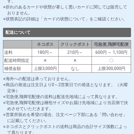
す。
折れのあるカードや状態が著しく悪いカードに関しては販売して
おりません。
状態表記の詳細は「カードの状態について」をご確認ください。
配送について
ネコポス
クリックポスト
宅急便,飛脚宅配便
送料
180円～
210円～
600円 ～ 1,100円
配送時間指定
✕
✕
〇
補償金額
上限3,000円
なし
上限300,000円
海外への配送は承っておりません。
商品の発送は注文日より0～2営業日での発送となります。（火曜
定休）
宅急便,飛脚宅配便の送料は配送先地域によって異なります。
宅急便,飛脚宅配便は梱包サイズやお届け先地域により当店側で決
めさせていただきます。
営業所留めを希望の場合、注文ページ下部にある「問い合わせ」
に記載してください。
ネコポスとクリックポストの送料は商品の合計サイズ係数によっ
て異なります。