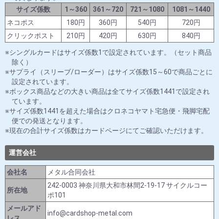
サイズ係数
1～360
361～720
721～1080
1081～1440
ネコポス
180円
360円
540円
720円
クリックポスト
210円
420円
630円
840円
シングルカードはサイズ係数1で設定されています。（セット商品
除く）
サプライ（スリーブ/ローダー）はサイズ係数15～60で商品ごとに
設定されています。
ボックス商品などの大きい商品は全てサイズ係数1441で設定され
ています。
サイズ係数1441を超えた場合はクロネコヤマト宅急便・飛脚宅配
便での発送となります。
現在の合計サイズ係数はカードページにてご確認いただけます。
運営会社
会社名
メタル合同会社
242-0003 神奈川県大和市林間2-19-17 サイクルコー
所在地
ポ101
メールアド
info@cardshop-metal.com
レス