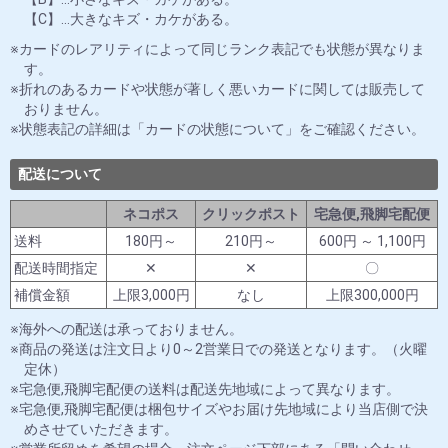
【C】…大きなキズ・カケがある。
カードのレアリティによって同じランク表記でも状態が異なりま
す。
折れのあるカードや状態が著しく悪いカードに関しては販売して
おりません。
状態表記の詳細は「カードの状態について」をご確認ください。
配送について
ネコポス
クリックポスト
宅急便,飛脚宅配便
送料
180円～
210円～
600円 ～ 1,100円
配送時間指定
✕
✕
〇
補償金額
上限3,000円
なし
上限300,000円
海外への配送は承っておりません。
商品の発送は注文日より0～2営業日での発送となります。（火曜
定休）
宅急便,飛脚宅配便の送料は配送先地域によって異なります。
宅急便,飛脚宅配便は梱包サイズやお届け先地域により当店側で決
めさせていただきます。