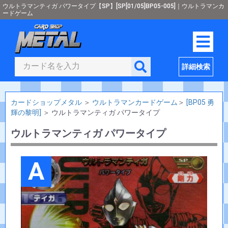
ウルトラマンティガ パワータイプ【SP】[SP[01/05]BP05-005]｜ウルトラマンカ
ードゲーム
詳細検索
カードショップメタル
＞
ウルトラマンカードゲーム
＞
[BP05 勇
輝の黎明]
＞
ウルトラマンティガ パワータイプ
ウルトラマンティガ パワータイプ
A