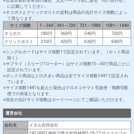
営業所留めを希望の場合、注文ページ下部にある「問い合わせ」
に記載してください。
ネコポスとクリックポストの送料は商品の合計サイズ係数によっ
て異なります。
サイズ係数
1～360
361～720
721～1080
1081～1440
ネコポス
180円
360円
540円
720円
クリックポスト
210円
420円
630円
840円
シングルカードはサイズ係数1で設定されています。（セット商品
除く）
サプライ（スリーブ/ローダー）はサイズ係数15～60で商品ごとに
設定されています。
ボックス商品などの大きい商品は全てサイズ係数1441で設定され
ています。
サイズ係数1441を超えた場合はクロネコヤマト宅急便・飛脚宅配
便での発送となります。
現在の合計サイズ係数はカードページにてご確認いただけます。
運営会社
会社名
メタル合同会社
242-0003 神奈川県大和市林間2-19-17 サイクルコー