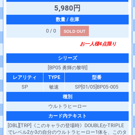
5,980円
0 / 0
SOLD OUT
お一人様4点限り
シリーズ
[BP05 勇輝の黎明]
レアリティ
TYPE
型番
SP
敏速
SP[01/05]BP05-005
種別
ウルトラヒーロー
カード内テキスト
[DBL][TRP]《このキャラの登場時》DOUBLEかTRIPLE
でレベル2か3の自分のウルトラヒーロー1体を、このタ