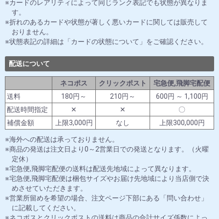
カードのレアリティによって同じランク表記でも状態が異なりま
す。
折れのあるカードや状態が著しく悪いカードに関しては販売して
おりません。
状態表記の詳細は「カードの状態について」をご確認ください。
配送について
ネコポス
クリックポスト
宅急便,飛脚宅配便
送料
180円～
210円～
600円 ～ 1,100円
配送時間指定
✕
✕
〇
補償金額
上限3,000円
なし
上限300,000円
海外への配送は承っておりません。
商品の発送は注文日より0～2営業日での発送となります。（火曜
定休）
宅急便,飛脚宅配便の送料は配送先地域によって異なります。
宅急便,飛脚宅配便は梱包サイズやお届け先地域により当店側で決
めさせていただきます。
営業所留めを希望の場合、注文ページ下部にある「問い合わせ」
に記載してください。
ネコポスとクリックポストの送料は商品の合計サイズ係数によっ