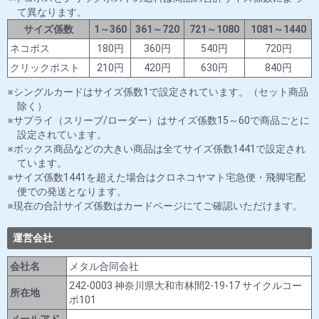
て異なります。
サイズ係数
1～360
361～720
721～1080
1081～1440
ネコポス
180円
360円
540円
720円
クリックポスト
210円
420円
630円
840円
シングルカードはサイズ係数1で設定されています。（セット商品
除く）
サプライ（スリーブ/ローダー）はサイズ係数15～60で商品ごとに
設定されています。
ボックス商品などの大きい商品は全てサイズ係数1441で設定され
ています。
サイズ係数1441を超えた場合はクロネコヤマト宅急便・飛脚宅配
便での発送となります。
現在の合計サイズ係数はカードページにてご確認いただけます。
運営会社
会社名
メタル合同会社
242-0003 神奈川県大和市林間2-19-17 サイクルコー
所在地
ポ101
メールアド