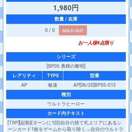
1,980円
0 / 0
SOLD OUT
お一人様4点限り
シリーズ
[BP05 勇輝の黎明]
レアリティ
TYPE
型番
AP
敏速
AP[06/20]BP05-013
種別
ウルトラヒーロー
カード内テキスト
[TRP][起動](ターンに1回)自分の捨て札エリアにあるシ
ーンカード1枚をゲームから取り除く→自分のウルトラ