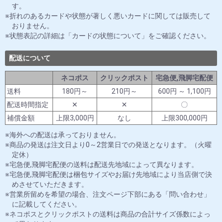
す。
折れのあるカードや状態が著しく悪いカードに関しては販売して
おりません。
状態表記の詳細は「カードの状態について」をご確認ください。
配送について
ネコポス
クリックポスト
宅急便,飛脚宅配便
送料
180円～
210円～
600円 ～ 1,100円
配送時間指定
✕
✕
〇
補償金額
上限3,000円
なし
上限300,000円
海外への配送は承っておりません。
商品の発送は注文日より0～2営業日での発送となります。（火曜
定休）
宅急便,飛脚宅配便の送料は配送先地域によって異なります。
宅急便,飛脚宅配便は梱包サイズやお届け先地域により当店側で決
めさせていただきます。
営業所留めを希望の場合、注文ページ下部にある「問い合わせ」
に記載してください。
ネコポスとクリックポストの送料は商品の合計サイズ係数によっ