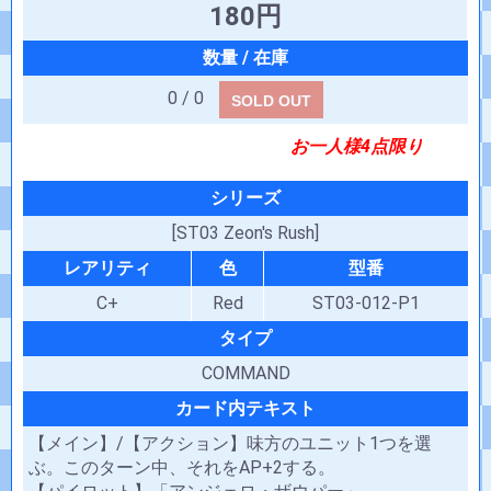
180円
0 / 0
SOLD OUT
お一人様4点限り
シリーズ
[ST03 Zeon's Rush]
レアリティ
色
型番
C+
Red
ST03-012-P1
タイプ
COMMAND
カード内テキスト
【メイン】/【アクション】味方のユニット1つを選
ぶ。このターン中、それをAP+2する。