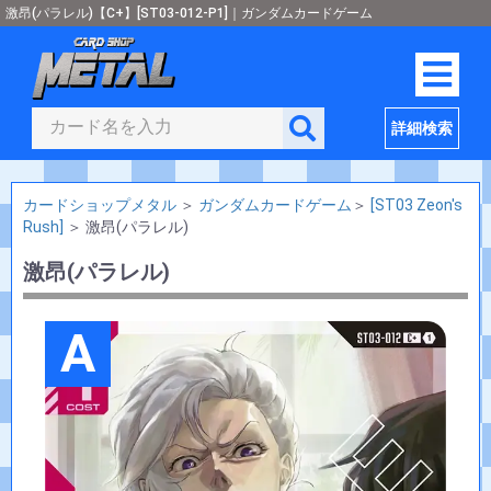
激昂(パラレル)【C+】[ST03-012-P1]｜ガンダムカードゲーム
詳細検索
カードショップメタル
＞
ガンダムカードゲーム
＞
[ST03 Zeon's
Rush]
＞
激昂(パラレル)
激昂(パラレル)
A