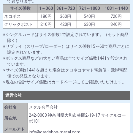
て異なります。
サイズ係数
1～360
361～720
721～1080
1081～1440
ネコポス
180円
360円
540円
720円
クリックポスト
210円
420円
630円
840円
シングルカードはサイズ係数1で設定されています。（セット商品
除く）
サプライ（スリーブ/ローダー）はサイズ係数15～60で商品ごとに
設定されています。
ボックス商品などの大きい商品は全てサイズ係数1441で設定され
ています。
サイズ係数1441を超えた場合はクロネコヤマト宅急便・飛脚宅配
便での発送となります。
現在の合計サイズ係数はカードページにてご確認いただけます。
運営会社
会社名
メタル合同会社
242-0003 神奈川県大和市林間2-19-17 サイクルコー
所在地
ポ101
メールアド
info@cardshop-metal.com