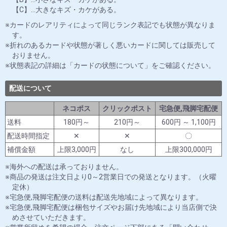
【C】…大きなキズ・カケがある。
カードのレアリティによって同じランク表記でも状態が異なりま
す。
折れのあるカードや状態が著しく悪いカードに関しては販売して
おりません。
状態表記の詳細は「カードの状態について」をご確認ください。
配送について
ネコポス
クリックポスト
宅急便,飛脚宅配便
送料
180円～
210円～
600円 ～ 1,100円
配送時間指定
✕
✕
〇
補償金額
上限3,000円
なし
上限300,000円
海外への配送は承っておりません。
商品の発送は注文日より0～2営業日での発送となります。（火曜
定休）
宅急便,飛脚宅配便の送料は配送先地域によって異なります。
宅急便,飛脚宅配便は梱包サイズやお届け先地域により当店側で決
めさせていただきます。