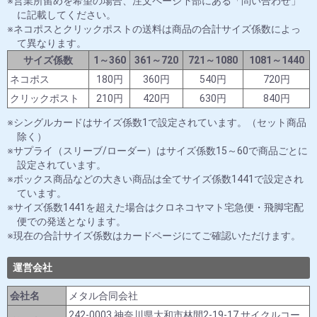
営業所留めを希望の場合、注文ページ下部にある「問い合わせ」
に記載してください。
ネコポスとクリックポストの送料は商品の合計サイズ係数によっ
て異なります。
サイズ係数
1～360
361～720
721～1080
1081～1440
ネコポス
180円
360円
540円
720円
クリックポスト
210円
420円
630円
840円
シングルカードはサイズ係数1で設定されています。（セット商品
除く）
サプライ（スリーブ/ローダー）はサイズ係数15～60で商品ごとに
設定されています。
ボックス商品などの大きい商品は全てサイズ係数1441で設定され
ています。
サイズ係数1441を超えた場合はクロネコヤマト宅急便・飛脚宅配
便での発送となります。
現在の合計サイズ係数はカードページにてご確認いただけます。
運営会社
会社名
メタル合同会社
242-0003 神奈川県大和市林間2-19-17 サイクルコー