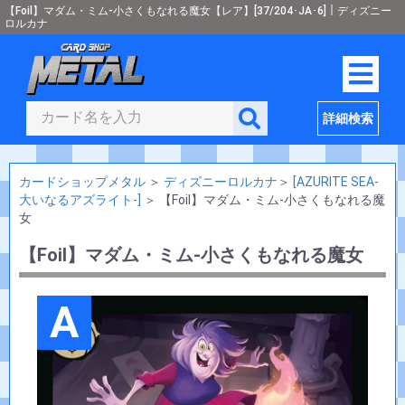
【Foil】マダム・ミム-小さくもなれる魔女【レア】[37/204･JA･6]｜ディズニー
ロルカナ
詳細検索
カードショップメタル
＞
ディズニーロルカナ
＞
[AZURITE SEA-
大いなるアズライト-]
＞
【Foil】マダム・ミム-小さくもなれる魔
女
【Foil】マダム・ミム-小さくもなれる魔女
A