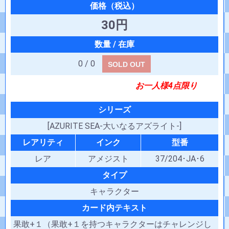
30円
0 / 0
SOLD OUT
お一人様4点限り
シリーズ
[AZURITE SEA-大いなるアズライト-]
レアリティ
インク
型番
レア
アメジスト
37/204･JA･6
タイプ
キャラクター
カード内テキスト
果敢+１（果敢+１を持つキャラクターはチャレンジし