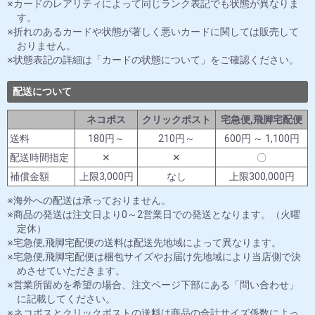
カードのレアリティによって同じランク表記でも状態が異なりま
す。
折れのあるカードや状態が著しく悪いカードに関しては販売して
おりません。
状態表記の詳細は「カードの状態について」をご確認ください。
配送について
ネコポス
クリックポスト
宅急便,飛脚宅配便
送料
180円～
210円～
600円 ～ 1,100円
配送時間指定
✕
✕
〇
補償金額
上限3,000円
なし
上限300,000円
海外への配送は承っておりません。
商品の発送は注文日より0～2営業日での発送となります。（火曜
定休）
宅急便,飛脚宅配便の送料は配送先地域によって異なります。
宅急便,飛脚宅配便は梱包サイズやお届け先地域により当店側で決
めさせていただきます。
営業所留めを希望の場合、注文ページ下部にある「問い合わせ」
に記載してください。
ネコポスとクリックポストの送料は商品の合計サイズ係数によっ