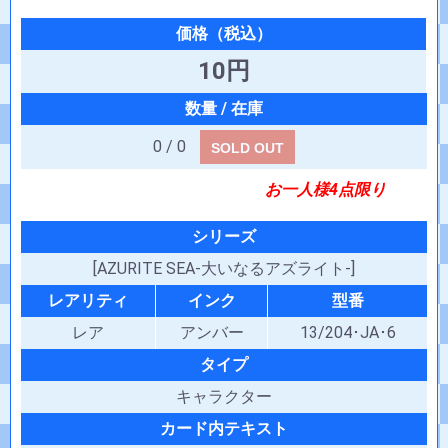
10円
0 / 0
SOLD OUT
お一人様4点限り
シリーズ
[AZURITE SEA-大いなるアズライト-]
レアリティ
インク
型番
レア
アンバー
13/204･JA･6
タイプ
キャラクター
カード内テキスト