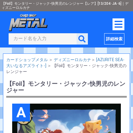
【Foil】モンタリー・ジャック-快男児のレンジャー【レア】[13/204･JA･6]｜デ
ィズニーロルカナ
詳細検索
カードショップメタル
＞
ディズニーロルカナ
＞
[AZURITE SEA-
大いなるアズライト-]
＞
【Foil】モンタリー・ジャック-快男児の
レンジャー
【Foil】モンタリー・ジャック-快男児のレン
ジャー
A