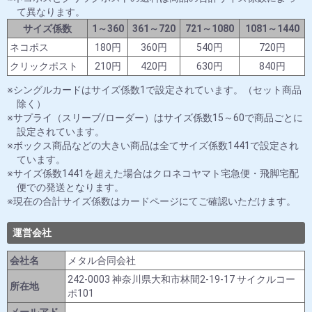
て異なります。
サイズ係数
1～360
361～720
721～1080
1081～1440
ネコポス
180円
360円
540円
720円
クリックポスト
210円
420円
630円
840円
シングルカードはサイズ係数1で設定されています。（セット商品
除く）
サプライ（スリーブ/ローダー）はサイズ係数15～60で商品ごとに
設定されています。
ボックス商品などの大きい商品は全てサイズ係数1441で設定され
ています。
サイズ係数1441を超えた場合はクロネコヤマト宅急便・飛脚宅配
便での発送となります。
現在の合計サイズ係数はカードページにてご確認いただけます。
運営会社
会社名
メタル合同会社
242-0003 神奈川県大和市林間2-19-17 サイクルコー
所在地
ポ101
メールアド