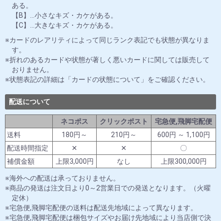
ある。
【B】…小さなキズ・カケがある。
【C】…大きなキズ・カケがある。
カードのレアリティによって同じランク表記でも状態が異なりま
す。
折れのあるカードや状態が著しく悪いカードに関しては販売して
おりません。
状態表記の詳細は「カードの状態について」をご確認ください。
配送について
ネコポス
クリックポスト
宅急便,飛脚宅配便
送料
180円～
210円～
600円 ～ 1,100円
配送時間指定
✕
✕
〇
補償金額
上限3,000円
なし
上限300,000円
海外への配送は承っておりません。
商品の発送は注文日より0～2営業日での発送となります。（火曜
定休）
宅急便,飛脚宅配便の送料は配送先地域によって異なります。
宅急便,飛脚宅配便は梱包サイズやお届け先地域により当店側で決