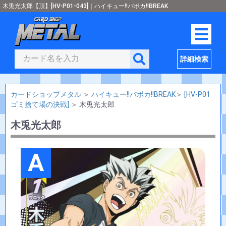
木兎光太郎【頂】[HV-P01-043]｜ハイキュー!!バボカ!!BREAK
詳細検索
カードショップメタル
＞
ハイキュー!!バボカ!!BREAK
＞
[HV-P01
ゴミ捨て場の決戦]
＞
木兎光太郎
木兎光太郎
A