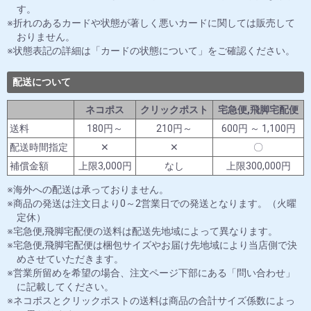
す。
折れのあるカードや状態が著しく悪いカードに関しては販売して
おりません。
状態表記の詳細は「カードの状態について」をご確認ください。
配送について
ネコポス
クリックポスト
宅急便,飛脚宅配便
送料
180円～
210円～
600円 ～ 1,100円
配送時間指定
✕
✕
〇
補償金額
上限3,000円
なし
上限300,000円
海外への配送は承っておりません。
商品の発送は注文日より0～2営業日での発送となります。（火曜
定休）
宅急便,飛脚宅配便の送料は配送先地域によって異なります。
宅急便,飛脚宅配便は梱包サイズやお届け先地域により当店側で決
めさせていただきます。
営業所留めを希望の場合、注文ページ下部にある「問い合わせ」
に記載してください。
ネコポスとクリックポストの送料は商品の合計サイズ係数によっ