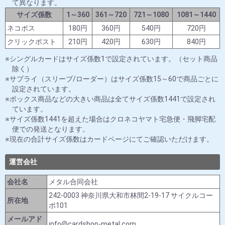
て異なります。
サイズ係数
1～360
361～720
721～1080
1081～1440
ネコポス
180円
360円
540円
720円
クリックポスト
210円
420円
630円
840円
シングルカードはサイズ係数1で設定されています。（セット商品
除く）
サプライ（スリーブ/ローダー）はサイズ係数15～60で商品ごとに
設定されています。
ボックス商品などの大きい商品は全てサイズ係数1441で設定され
ています。
サイズ係数1441を超えた場合はクロネコヤマト宅急便・飛脚宅配
便での発送となります。
現在の合計サイズ係数はカードページにてご確認いただけます。
運営会社
会社名
メタル合同会社
242-0003 神奈川県大和市林間2-19-17 サイクルコー
所在地
ポ101
メールアド
info@cardshop-metal.com