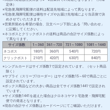
定休）
宅急便,飛脚宅配便の送料は配送先地域によって異なります。
宅急便,飛脚宅配便は梱包サイズやお届け先地域により当店側で決
めさせていただきます。
営業所留めを希望の場合、注文ページ下部にある「問い合わせ」
に記載してください。
ネコポスとクリックポストの送料は商品の合計サイズ係数によっ
て異なります。
サイズ係数
1～360
361～720
721～1080
1081～1440
ネコポス
180円
360円
540円
720円
クリックポスト
210円
420円
630円
840円
シングルカードはサイズ係数1で設定されています。（セット商品
除く）
サプライ（スリーブ/ローダー）はサイズ係数15～60で商品ごとに
設定されています。
ボックス商品などの大きい商品は全てサイズ係数1441で設定され
ています。
サイズ係数1441を超えた場合はクロネコヤマト宅急便・飛脚宅配
便での発送となります。
現在の合計サイズ係数はカードページにてご確認いただけます。