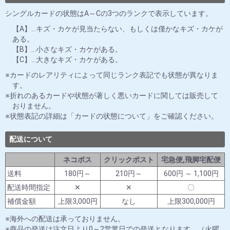
シングルカードの状態はA～Cの3つのランクで表示しています。
【A】…キズ・カケが見当たらない、もしくは僅かなキズ・カケが
ある。
【B】…小さなキズ・カケがある。
【C】…大きなキズ・カケがある。
カードのレアリティによって同じランク表記でも状態が異なりま
す。
折れのあるカードや状態が著しく悪いカードに関しては販売して
おりません。
状態表記の詳細は「カードの状態について」をご確認ください。
配送について
ネコポス
クリックポスト
宅急便,飛脚宅配便
送料
180円～
210円～
600円 ～ 1,100円
配送時間指定
✕
✕
〇
補償金額
上限3,000円
なし
上限300,000円
海外への配送は承っておりません。
商品の発送は注文日より0～2営業日での発送となります。（火曜