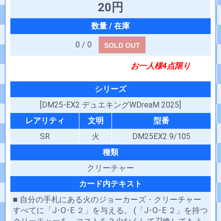
20円
0 / 0
SOLD OUT
お一人様4点限り
シリーズ
[DM25-EX2 デュエキングWDreaM 2025]
レアリティ
文明
型番
SR
火
DM25EX2 9/105
種類
クリーチャー
カード内テキスト
■ 自分の手札にある火のジョーカーズ・クリーチャー
すべてに「J･O･E ２」を与える。 (「J･O･E ２」を持つ