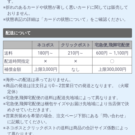
す。
折れのあるカードや状態が著しく悪いカードに関しては販売して
おりません。
状態表記の詳細は「カードの状態について」をご確認ください。
配送について
ネコポス
クリックポスト
宅急便,飛脚宅配便
送料
180円～
210円～
600円 ～ 1,100円
配送時間指定
✕
✕
〇
補償金額
上限3,000円
なし
上限300,000円
海外への配送は承っておりません。
商品の発送は注文日より0～2営業日での発送となります。（火曜
定休）
宅急便,飛脚宅配便の送料は配送先地域によって異なります。
宅急便,飛脚宅配便は梱包サイズやお届け先地域により当店側で決
めさせていただきます。
営業所留めを希望の場合、注文ページ下部にある「問い合わせ」
に記載してください。
ネコポスとクリックポストの送料は商品の合計サイズ係数によっ
て異なります。