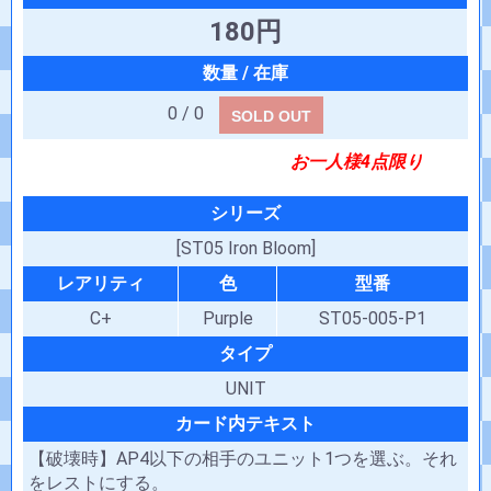
180円
0 / 0
SOLD OUT
お一人様4点限り
シリーズ
[ST05 Iron Bloom]
レアリティ
色
型番
C+
Purple
ST05-005-P1
タイプ
UNIT
カード内テキスト
【破壊時】AP4以下の相手のユニット1つを選ぶ。それ
をレストにする。