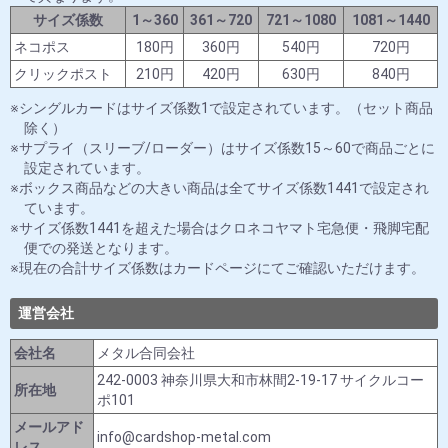
サイズ係数
1～360
361～720
721～1080
1081～1440
ネコポス
180円
360円
540円
720円
クリックポスト
210円
420円
630円
840円
シングルカードはサイズ係数1で設定されています。（セット商品
除く）
サプライ（スリーブ/ローダー）はサイズ係数15～60で商品ごとに
設定されています。
ボックス商品などの大きい商品は全てサイズ係数1441で設定され
ています。
サイズ係数1441を超えた場合はクロネコヤマト宅急便・飛脚宅配
便での発送となります。
現在の合計サイズ係数はカードページにてご確認いただけます。
運営会社
会社名
メタル合同会社
242-0003 神奈川県大和市林間2-19-17 サイクルコー
所在地
ポ101
メールアド
info@cardshop-metal.com
レス