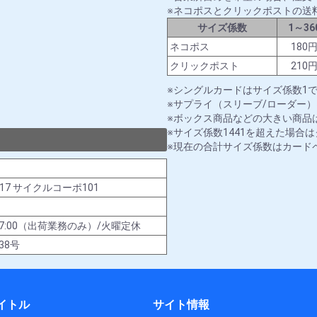
ネコポスとクリックポストの送
サイズ係数
1～36
ネコポス
180
クリックポスト
210
シングルカードはサイズ係数1
サプライ（スリーブ/ローダー）
ボックス商品などの大きい商品は
サイズ係数1441を超えた場合
現在の合計サイズ係数はカード
-17 サイクルコーポ101
00～17:00（出荷業務のみ）/火曜定休
38号
イトル
サイト情報