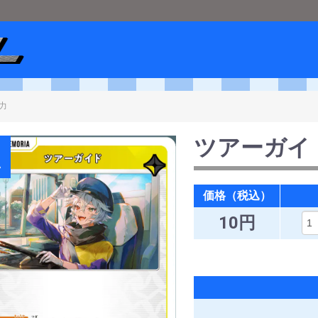
ショップメタル
＞
Xross Stars
＞
[ST02 魔王降臨]
＞
ツアーガイド
ツアーガイ
A
価格（税込）
10円