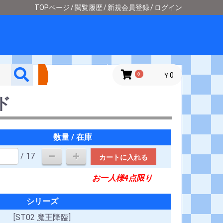
TOPページ
閲覧履歴
新規会員登録
ログイン
詳細検索
0
￥0
ド
数量 / 在庫
/ 17
カートに入れる
お一人様4点限り
シリーズ
[ST02 魔王降臨]