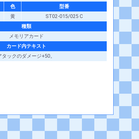
色
型番
黄
ST02-015/025 C
種類
メモリアカード
カード内テキスト
タックのダメージ+50。