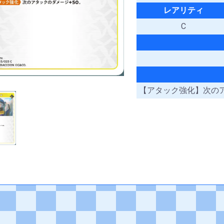
レアリティ
C
【アタック強化】次のア