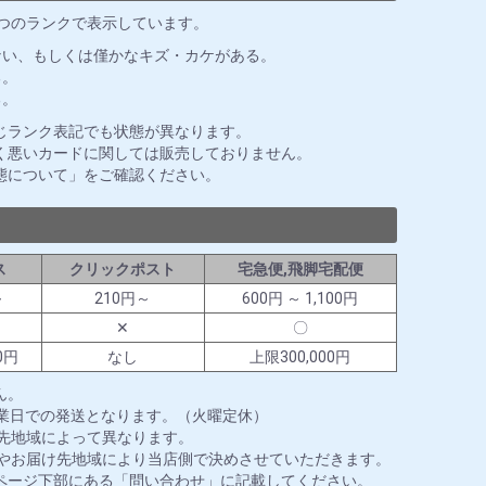
3つのランクで表示しています。
ない、もしくは僅かなキズ・カケがある。
る。
る。
じランク表記でも状態が異なります。
く悪いカードに関しては販売しておりません。
態について」をご確認ください。
ス
クリックポスト
宅急便,飛脚宅配便
～
210円～
600円 ～ 1,100円
✕
〇
0円
なし
上限300,000円
ん。
営業日での発送となります。（火曜定休）
送先地域によって異なります。
ズやお届け先地域により当店側で決めさせていただきます。
ページ下部にある「問い合わせ」に記載してください。