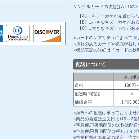
シングルカードの状態はA～Cの
【A】…キズ・カケが見当たら
【B】…小さなキズ・カケがあ
【C】…大きなキズ・カケがあ
カードのレアリティによって同
折れのあるカードや状態が著し
状態表記の詳細は「カードの状
配送について
ネコポ
送料
180円
配送時間指定
✕
補償金額
上限3,00
海外への配送は承っておりませ
商品の発送は注文日より0～2
宅急便,飛脚宅配便の送料は配
宅急便,飛脚宅配便は梱包サイ
営業所留めを希望の場合、注文