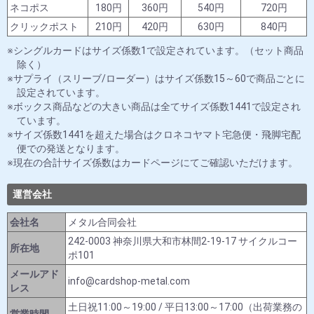
ネコポス
180円
360円
540円
720円
クリックポスト
210円
420円
630円
840円
シングルカードはサイズ係数1で設定されています。（セット商品
除く）
サプライ（スリーブ/ローダー）はサイズ係数15～60で商品ごとに
設定されています。
ボックス商品などの大きい商品は全てサイズ係数1441で設定され
ています。
サイズ係数1441を超えた場合はクロネコヤマト宅急便・飛脚宅配
便での発送となります。
現在の合計サイズ係数はカードページにてご確認いただけます。
運営会社
会社名
メタル合同会社
242-0003 神奈川県大和市林間2-19-17 サイクルコー
所在地
ポ101
メールアド
info@cardshop-metal.com
レス
土日祝11:00～19:00 / 平日13:00～17:00（出荷業務の