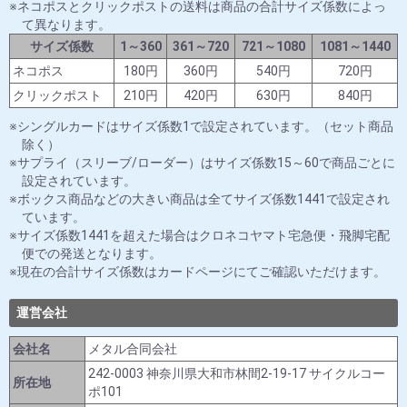
ネコポスとクリックポストの送料は商品の合計サイズ係数によっ
て異なります。
サイズ係数
1～360
361～720
721～1080
1081～1440
ネコポス
180円
360円
540円
720円
クリックポスト
210円
420円
630円
840円
シングルカードはサイズ係数1で設定されています。（セット商品
除く）
サプライ（スリーブ/ローダー）はサイズ係数15～60で商品ごとに
設定されています。
ボックス商品などの大きい商品は全てサイズ係数1441で設定され
ています。
サイズ係数1441を超えた場合はクロネコヤマト宅急便・飛脚宅配
便での発送となります。
現在の合計サイズ係数はカードページにてご確認いただけます。
運営会社
会社名
メタル合同会社
242-0003 神奈川県大和市林間2-19-17 サイクルコー
所在地
ポ101