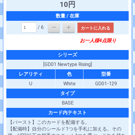
10円
/ 6
カートに入れる
お一人様4点限り
シリーズ
[GD01 Newtype Rising]
レアリティ
色
型番
U
White
GD01-129
タイプ
BASE
カード内テキスト
【バースト】このカードを配備する。
【配備時】自分のシールド1つを手札に加える。その