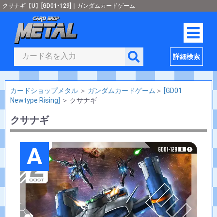
クサナギ【U】[GD01-129]｜ガンダムカードゲーム
詳細検索
カードショップメタル
＞
ガンダムカードゲーム
＞
[GD01
Newtype Rising]
＞
クサナギ
クサナギ
A