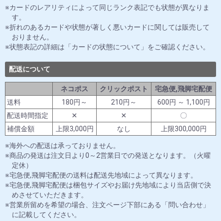
カードのレアリティによって同じランク表記でも状態が異なりま
す。
折れのあるカードや状態が著しく悪いカードに関しては販売して
おりません。
状態表記の詳細は「カードの状態について」をご確認ください。
配送について
ネコポス
クリックポスト
宅急便,飛脚宅配便
送料
180円～
210円～
600円 ～ 1,100円
配送時間指定
✕
✕
〇
補償金額
上限3,000円
なし
上限300,000円
海外への配送は承っておりません。
商品の発送は注文日より0～2営業日での発送となります。（火曜
定休）
宅急便,飛脚宅配便の送料は配送先地域によって異なります。
宅急便,飛脚宅配便は梱包サイズやお届け先地域により当店側で決
めさせていただきます。
営業所留めを希望の場合、注文ページ下部にある「問い合わせ」
に記載してください。