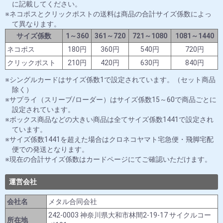
に記載してください。
ネコポスとクリックポストの送料は商品の合計サイズ係数によっ
て異なります。
サイズ係数
1～360
361～720
721～1080
1081～1440
ネコポス
180円
360円
540円
720円
クリックポスト
210円
420円
630円
840円
シングルカードはサイズ係数1で設定されています。（セット商品
除く）
サプライ（スリーブ/ローダー）はサイズ係数15～60で商品ごとに
設定されています。
ボックス商品などの大きい商品は全てサイズ係数1441で設定され
ています。
サイズ係数1441を超えた場合はクロネコヤマト宅急便・飛脚宅配
便での発送となります。
現在の合計サイズ係数はカードページにてご確認いただけます。
運営会社
会社名
メタル合同会社
242-0003 神奈川県大和市林間2-19-17 サイクルコー
所在地