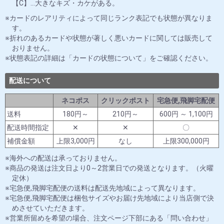
【C】…大きなキズ・カケがある。
カードのレアリティによって同じランク表記でも状態が異なりま
す。
折れのあるカードや状態が著しく悪いカードに関しては販売して
おりません。
状態表記の詳細は「カードの状態について」をご確認ください。
配送について
ネコポス
クリックポスト
宅急便,飛脚宅配便
送料
180円～
210円～
600円 ～ 1,100円
配送時間指定
✕
✕
〇
補償金額
上限3,000円
なし
上限300,000円
海外への配送は承っておりません。
商品の発送は注文日より0～2営業日での発送となります。（火曜
定休）
宅急便,飛脚宅配便の送料は配送先地域によって異なります。
宅急便,飛脚宅配便は梱包サイズやお届け先地域により当店側で決
めさせていただきます。
営業所留めを希望の場合、注文ページ下部にある「問い合わせ」