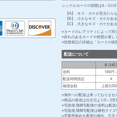
シングルカードの状態はA～Cの
【A】…キズ・カケが見当たら
【B】…小さなキズ・カケがあ
【C】…大きなキズ・カケがあ
カードのレアリティによって同
折れのあるカードや状態が著し
状態表記の詳細は「カードの状
配送について
ネコポ
送料
180円
配送時間指定
✕
補償金額
上限3,00
海外への配送は承っておりませ
商品の発送は注文日より0～2
宅急便,飛脚宅配便の送料は配
宅急便,飛脚宅配便は梱包サイ
営業所留めを希望の場合、注文