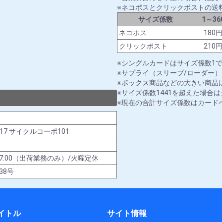
ネコポスとクリックポストの送
サイズ係数
1～36
ネコポス
180
クリックポスト
210
シングルカードはサイズ係数1
サプライ（スリーブ/ローダー）
ボックス商品などの大きい商品は
サイズ係数1441を超えた場合
現在の合計サイズ係数はカード
-17 サイクルコーポ101
00～17:00（出荷業務のみ）/火曜定休
38号
イトル
サイト情報