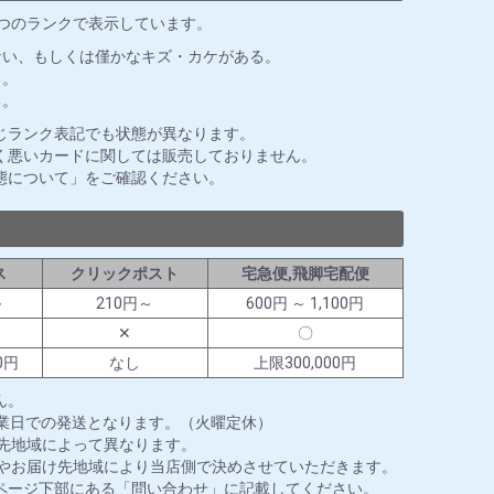
3つのランクで表示しています。
ない、もしくは僅かなキズ・カケがある。
る。
る。
じランク表記でも状態が異なります。
く悪いカードに関しては販売しておりません。
態について」をご確認ください。
ス
クリックポスト
宅急便,飛脚宅配便
～
210円～
600円 ～ 1,100円
✕
〇
0円
なし
上限300,000円
ん。
営業日での発送となります。（火曜定休）
送先地域によって異なります。
ズやお届け先地域により当店側で決めさせていただきます。
ページ下部にある「問い合わせ」に記載してください。