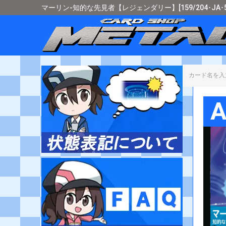
マーリン-知的な先見者【レジェンダリー】[159/204･JA
カード