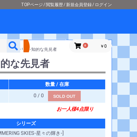
TOPページ
閲覧履歴
新規会員登録
ログイン
詳細検索
0
￥0
き-]
＞
マーリン-知的な先見者
知的な先見者
数量 / 在庫
0 / 0
SOLD OUT
お一人様4点限り
シリーズ
IMMERING SKIES-星々の輝き-]