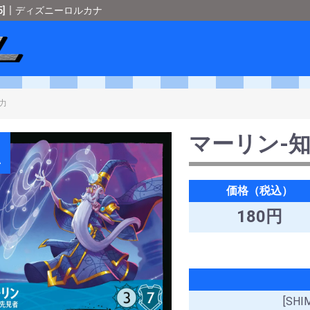
･5]｜ディズニーロルカナ
ショップメタル
＞
ディズニーロルカナ
＞
[SHIMMERING SKIES-星々の輝
マーリン-
A
価格（税込）
180円
[SH