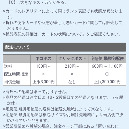
【C】…大きなキズ・カケがある。
カードのレアリティによって同じランク表記でも状態が異なりま
す。
折れのあるカードや状態が著しく悪いカードに関しては販売して
おりません。
状態表記の詳細は「カードの状態について」をご確認ください。
配送について
ネコポス
クリックポスト
宅急便,飛脚宅配便
送料
180円～
210円～
600円 ～ 1,100円
配送時間指定
✕
✕
〇
補償金額
上限3,000円
なし
上限300,000円
海外への配送は承っておりません。
商品の発送は注文日より0～2営業日での発送となります。（火曜
定休）
宅急便,飛脚宅配便の送料は配送先地域によって異なります。
宅急便,飛脚宅配便は梱包サイズやお届け先地域により当店側で決
めさせていただきます。
営業所留めを希望の場合、注文ページ下部にある「問い合わせ」