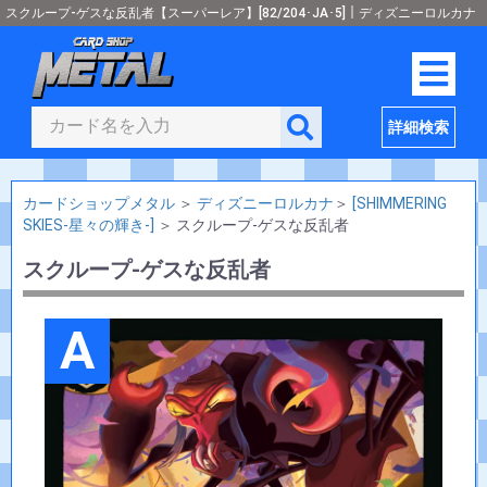
スクループ-ゲスな反乱者【スーパーレア】[82/204･JA･5]｜ディズニーロルカナ
詳細検索
カードショップメタル
＞
ディズニーロルカナ
＞
[SHIMMERING
SKIES-星々の輝き-]
＞
スクループ-ゲスな反乱者
スクループ-ゲスな反乱者
A