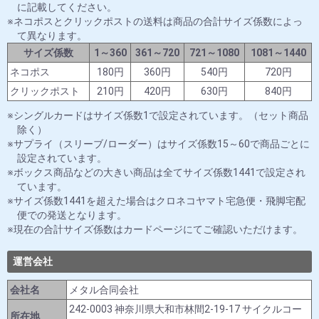
に記載してください。
ネコポスとクリックポストの送料は商品の合計サイズ係数によっ
て異なります。
サイズ係数
1～360
361～720
721～1080
1081～1440
ネコポス
180円
360円
540円
720円
クリックポスト
210円
420円
630円
840円
シングルカードはサイズ係数1で設定されています。（セット商品
除く）
サプライ（スリーブ/ローダー）はサイズ係数15～60で商品ごとに
設定されています。
ボックス商品などの大きい商品は全てサイズ係数1441で設定され
ています。
サイズ係数1441を超えた場合はクロネコヤマト宅急便・飛脚宅配
便での発送となります。
現在の合計サイズ係数はカードページにてご確認いただけます。
運営会社
会社名
メタル合同会社
242-0003 神奈川県大和市林間2-19-17 サイクルコー
所在地