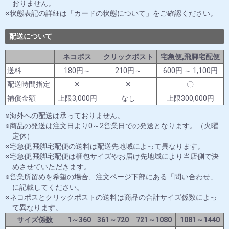
おりません。
状態表記の詳細は「カードの状態について」をご確認ください。
配送について
ネコポス
クリックポスト
宅急便,飛脚宅配便
送料
180円～
210円～
600円 ～ 1,100円
配送時間指定
✕
✕
〇
補償金額
上限3,000円
なし
上限300,000円
海外への配送は承っておりません。
商品の発送は注文日より0～2営業日での発送となります。（火曜
定休）
宅急便,飛脚宅配便の送料は配送先地域によって異なります。
宅急便,飛脚宅配便は梱包サイズやお届け先地域により当店側で決
めさせていただきます。
営業所留めを希望の場合、注文ページ下部にある「問い合わせ」
に記載してください。
ネコポスとクリックポストの送料は商品の合計サイズ係数によっ
て異なります。
サイズ係数
1～360
361～720
721～1080
1081～1440