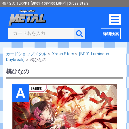
橘ひなの【LRPP】[BP01-108/100 LRPP]｜Xross Stars
詳細検索
カードショップメタル
＞
Xross Stars
＞
[BP01 Luminous
Daybreak]
＞
橘ひなの
橘ひなの
A