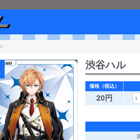
ショップメタル
＞
Xross Stars
＞
[BP01 Luminous Daybreak]
＞
渋谷ハ
渋谷ハル
A
価格（税込）
20円
[