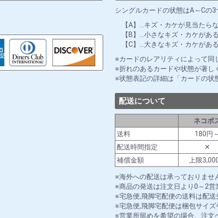
シングルカードの状態はA～Cの
【A】…キズ・カケが見当たら
【B】…小さなキズ・カケがあ
【C】…大きなキズ・カケがあ
カードのレアリティによって同
折れのあるカードや状態が著し
状態表記の詳細は「カードの状
配送について
ネコポ
送料
180円
配送時間指定
✕
補償金額
上限3,00
海外への配送は承っておりませ
商品の発送は注文日より0～2
宅急便,飛脚宅配便の送料は配
宅急便,飛脚宅配便は梱包サイ
営業所留めを希望の場合、注文