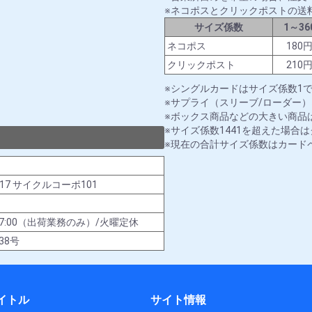
ネコポスとクリックポストの送
サイズ係数
1～36
ネコポス
180
クリックポスト
210
シングルカードはサイズ係数1
サプライ（スリーブ/ローダー）
ボックス商品などの大きい商品は
サイズ係数1441を超えた場合
現在の合計サイズ係数はカード
-17 サイクルコーポ101
00～17:00（出荷業務のみ）/火曜定休
38号
イトル
サイト情報