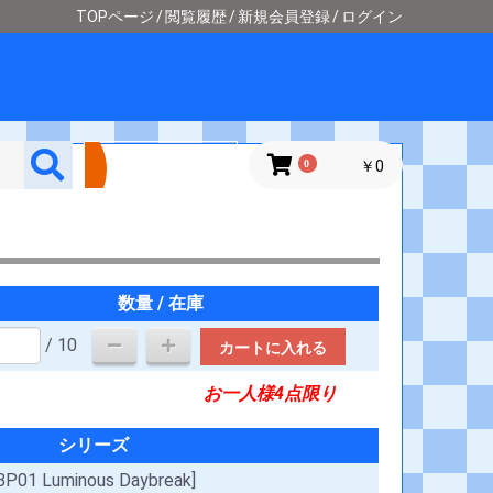
TOPページ
閲覧履歴
新規会員登録
ログイン
詳細検索
0
￥0
ル
数量 / 在庫
/ 10
カートに入れる
お一人様4点限り
シリーズ
BP01 Luminous Daybreak]