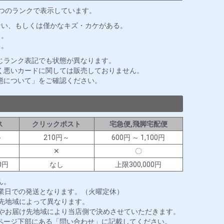
3つのランクで表示しています。
ない、もしくは僅かなキズ・カケがある。
る。
る。
じランク表記でも状態が異なります。
く悪いカードに関しては販売しておりません。
態について」をご確認ください。
ス
クリックポスト
宅急便,飛脚宅配便
～
210円～
600円 ～ 1,100円
✕
〇
0円
なし
上限300,000円
ん。
営業日での発送となります。（火曜定休）
送先地域によって異なります。
ズやお届け先地域により当店側で決めさせていただきます。
ページ下部にある「問い合わせ」に記載してください。