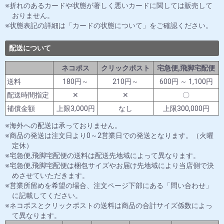
折れのあるカードや状態が著しく悪いカードに関しては販売して
おりません。
状態表記の詳細は「カードの状態について」をご確認ください。
配送について
ネコポス
クリックポスト
宅急便,飛脚宅配便
送料
180円～
210円～
600円 ～ 1,100円
配送時間指定
✕
✕
〇
補償金額
上限3,000円
なし
上限300,000円
海外への配送は承っておりません。
商品の発送は注文日より0～2営業日での発送となります。（火曜
定休）
宅急便,飛脚宅配便の送料は配送先地域によって異なります。
宅急便,飛脚宅配便は梱包サイズやお届け先地域により当店側で決
めさせていただきます。
営業所留めを希望の場合、注文ページ下部にある「問い合わせ」
に記載してください。
ネコポスとクリックポストの送料は商品の合計サイズ係数によっ
て異なります。