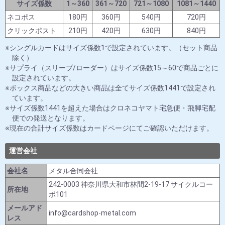
サイズ係数
1～360
361～720
721～1080
1081～1440
ネコポス
180円
360円
540円
720円
クリックポスト
210円
420円
630円
840円
シングルカードはサイズ係数1で設定されています。（セット商品
除く）
サプライ（スリーブ/ローダー）はサイズ係数15～60で商品ごとに
設定されています。
ボックス商品などの大きい商品は全てサイズ係数1441で設定され
ています。
サイズ係数1441を超えた場合はクロネコヤマト宅急便・飛脚宅配
便での発送となります。
現在の合計サイズ係数はカードページにてご確認いただけます。
運営会社
会社名
メタル合同会社
242-0003 神奈川県大和市林間2-19-17 サイクルコー
所在地
ポ101
メールアド
info@cardshop-metal.com
レス