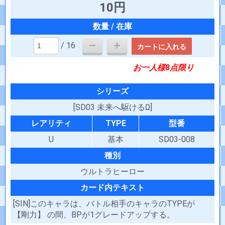
10円
/ 16
カートに入れる
お一人様8点限り
シリーズ
[SD03 未来へ駆けるΩ]
レアリティ
TYPE
型番
U
基本
SD03-008
種別
ウルトラヒーロー
カード内テキスト
[SIN]このキャラは、バトル相手のキャラのTYPEが
【剛力】 の間、BPが1グレードアップする。