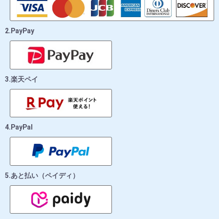
2.PayPay
3.楽天ペイ
4.PayPal
5.あと払い（ペイディ）