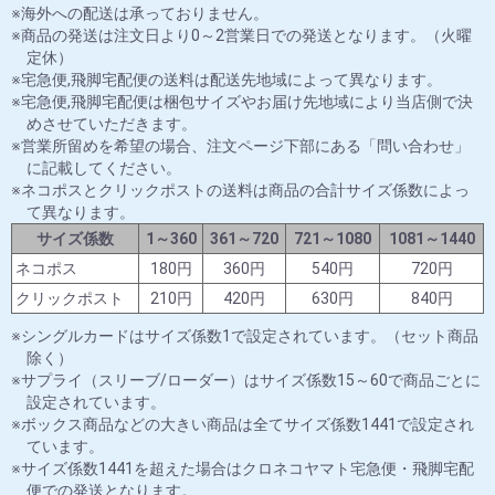
海外への配送は承っておりません。
商品の発送は注文日より0～2営業日での発送となります。（火曜
定休）
宅急便,飛脚宅配便の送料は配送先地域によって異なります。
宅急便,飛脚宅配便は梱包サイズやお届け先地域により当店側で決
めさせていただきます。
営業所留めを希望の場合、注文ページ下部にある「問い合わせ」
に記載してください。
ネコポスとクリックポストの送料は商品の合計サイズ係数によっ
て異なります。
サイズ係数
1～360
361～720
721～1080
1081～1440
ネコポス
180円
360円
540円
720円
クリックポスト
210円
420円
630円
840円
シングルカードはサイズ係数1で設定されています。（セット商品
除く）
サプライ（スリーブ/ローダー）はサイズ係数15～60で商品ごとに
設定されています。
ボックス商品などの大きい商品は全てサイズ係数1441で設定され
ています。
サイズ係数1441を超えた場合はクロネコヤマト宅急便・飛脚宅配
便での発送となります。