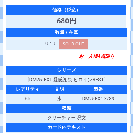
680円
0 / 0
SOLD OUT
お一人様4点限り
シリーズ
[DM25-EX1 愛感謝祭 ヒロインBEST]
レアリティ
文明
型番
SR
水
DM25EX1 3/89
種類
クリーチャー,呪文
カード内テキスト