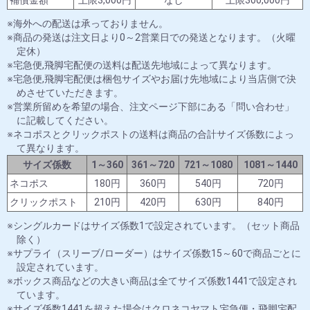
補償金額
上限3,000円
なし
上限300,000円
海外への配送は承っておりません。
商品の発送は注文日より0～2営業日での発送となります。（火曜
定休）
宅急便,飛脚宅配便の送料は配送先地域によって異なります。
宅急便,飛脚宅配便は梱包サイズやお届け先地域により当店側で決
めさせていただきます。
営業所留めを希望の場合、注文ページ下部にある「問い合わせ」
に記載してください。
ネコポスとクリックポストの送料は商品の合計サイズ係数によっ
て異なります。
サイズ係数
1～360
361～720
721～1080
1081～1440
ネコポス
180円
360円
540円
720円
クリックポスト
210円
420円
630円
840円
シングルカードはサイズ係数1で設定されています。（セット商品
除く）
サプライ（スリーブ/ローダー）はサイズ係数15～60で商品ごとに
設定されています。
ボックス商品などの大きい商品は全てサイズ係数1441で設定され
ています。
サイズ係数1441を超えた場合はクロネコヤマト宅急便・飛脚宅配