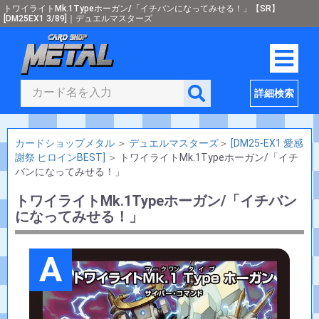
トワイライトMk.1Typeホーガン/「イチバンになってみせる！」【SR】
[DM25EX1 3/89]｜デュエルマスターズ
詳細検索
カードショップメタル
＞
デュエルマスターズ
＞
[DM25-EX1 愛感
謝祭 ヒロインBEST]
＞
トワイライトMk.1Typeホーガン/「イチ
バンになってみせる！」
トワイライトMk.1Typeホーガン/「イチバン
になってみせる！」
A