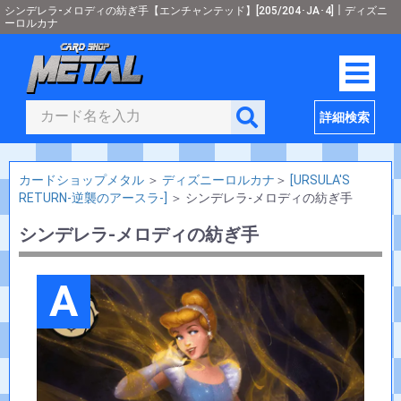
シンデレラ-メロディの紡ぎ手【エンチャンテッド】[205/204･JA･4]｜ディズニ
ーロルカナ
詳細検索
カードショップメタル
＞
ディズニーロルカナ
＞
[URSULA'S
RETURN-逆襲のアースラ-]
＞
シンデレラ-メロディの紡ぎ手
シンデレラ-メロディの紡ぎ手
A