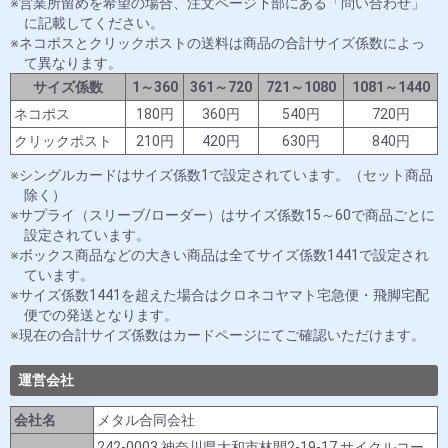
営業所留めを希望の場合、注文ページ下部にある「問い合わせ」
に記載してください。
ネコポスとクリックポストの送料は商品の合計サイズ係数によっ
て異なります。
サイズ係数
1～360
361～720
721～1080
1081～1440
ネコポス
180円
360円
540円
720円
クリックポスト
210円
420円
630円
840円
シングルカードはサイズ係数1で設定されています。（セット商品
除く）
サプライ（スリーブ/ローダー）はサイズ係数15～60で商品ごとに
設定されています。
ボックス商品などの大きい商品は全てサイズ係数1441で設定され
ています。
サイズ係数1441を超えた場合はクロネコヤマト宅急便・飛脚宅配
便での発送となります。
現在の合計サイズ係数はカードページにてご確認いただけます。
運営会社
会社名
メタル合同会社
242-0003 神奈川県大和市林間2-19-17 サイクルコー