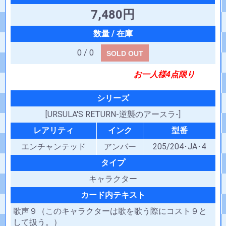
7,480円
0 / 0
SOLD OUT
お一人様4点限り
シリーズ
[URSULA'S RETURN-逆襲のアースラ-]
レアリティ
インク
型番
エンチャンテッド
アンバー
205/204･JA･4
タイプ
キャラクター
カード内テキスト
歌声９（このキャラクターは歌を歌う際にコスト９と
して扱う。）