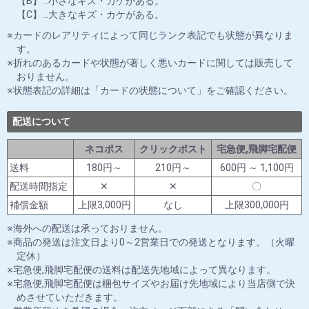
【B】…小さなキズ・カケがある。
【C】…大きなキズ・カケがある。
カードのレアリティによって同じランク表記でも状態が異なりま
す。
折れのあるカードや状態が著しく悪いカードに関しては販売して
おりません。
状態表記の詳細は「カードの状態について」をご確認ください。
配送について
ネコポス
クリックポスト
宅急便,飛脚宅配便
送料
180円～
210円～
600円 ～ 1,100円
配送時間指定
✕
✕
〇
補償金額
上限3,000円
なし
上限300,000円
海外への配送は承っておりません。
商品の発送は注文日より0～2営業日での発送となります。（火曜
定休）
宅急便,飛脚宅配便の送料は配送先地域によって異なります。
宅急便,飛脚宅配便は梱包サイズやお届け先地域により当店側で決
めさせていただきます。