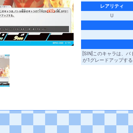
レアリティ
U
[SIN]このキャラは、
が1グレードアップす