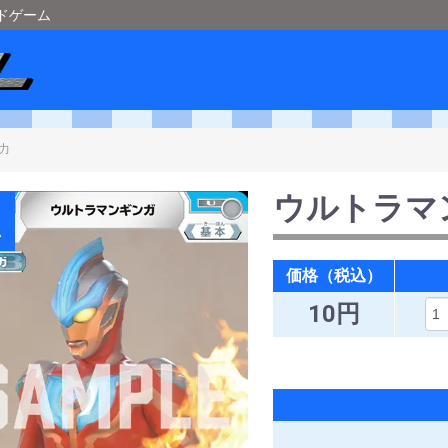
ードゲーム
ショップメタル
＞
ウルトラマンカードゲーム
＞
[BP03 復讐と闇の輪廻]
ウルトラマ
A
価格（税込）
10円