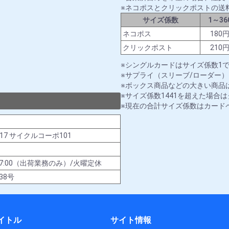
ネコポスとクリックポストの送
サイズ係数
1～36
ネコポス
180
クリックポスト
210
シングルカードはサイズ係数1
サプライ（スリーブ/ローダー）
ボックス商品などの大きい商品は
サイズ係数1441を超えた場合
現在の合計サイズ係数はカード
-17 サイクルコーポ101
00～17:00（出荷業務のみ）/火曜定休
38号
イトル
サイト情報