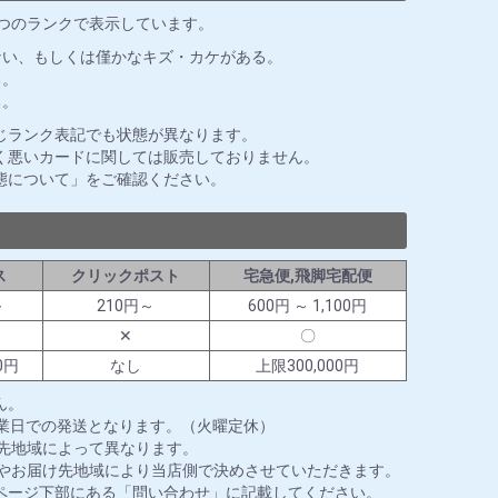
3つのランクで表示しています。
ない、もしくは僅かなキズ・カケがある。
る。
る。
じランク表記でも状態が異なります。
く悪いカードに関しては販売しておりません。
態について」をご確認ください。
ス
クリックポスト
宅急便,飛脚宅配便
～
210円～
600円 ～ 1,100円
✕
〇
0円
なし
上限300,000円
ん。
営業日での発送となります。（火曜定休）
送先地域によって異なります。
ズやお届け先地域により当店側で決めさせていただきます。
ページ下部にある「問い合わせ」に記載してください。