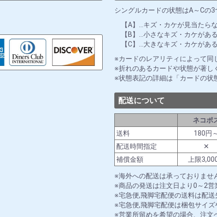
シングルカードの状態はA～Cの
【A】…キズ・カケが見当たら
【B】…小さなキズ・カケがあ
【C】…大きなキズ・カケがあ
カードのレアリティによって同
折れのあるカードや状態が著し
状態表記の詳細は「カードの状
配送について
ネコポ
送料
180円
配送時間指定
✕
補償金額
上限3,00
海外への配送は承っておりませ
商品の発送は注文日より0～2
宅急便,飛脚宅配便の送料は配
宅急便,飛脚宅配便は梱包サイ
営業所留めを希望の場合、注文