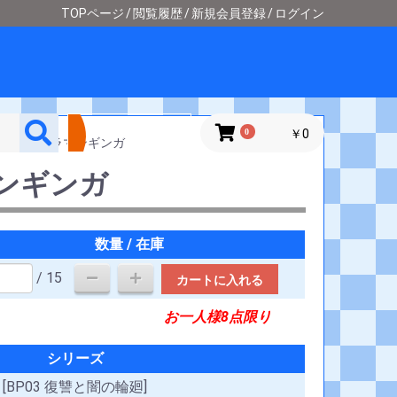
TOPページ
閲覧履歴
新規会員登録
ログイン
詳細検索
0
￥0
＞
ウルトラマンギンガ
ンギンガ
数量 / 在庫
/ 15
カートに入れる
お一人様8点限り
シリーズ
[BP03 復讐と闇の輪廻]