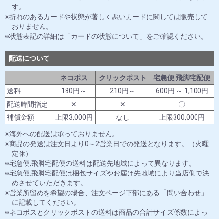
す。
折れのあるカードや状態が著しく悪いカードに関しては販売して
おりません。
状態表記の詳細は「カードの状態について」をご確認ください。
配送について
ネコポス
クリックポスト
宅急便,飛脚宅配便
送料
180円～
210円～
600円 ～ 1,100円
配送時間指定
✕
✕
〇
補償金額
上限3,000円
なし
上限300,000円
海外への配送は承っておりません。
商品の発送は注文日より0～2営業日での発送となります。（火曜
定休）
宅急便,飛脚宅配便の送料は配送先地域によって異なります。
宅急便,飛脚宅配便は梱包サイズやお届け先地域により当店側で決
めさせていただきます。
営業所留めを希望の場合、注文ページ下部にある「問い合わせ」
に記載してください。
ネコポスとクリックポストの送料は商品の合計サイズ係数によっ