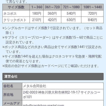
て異なります。
サイズ係数
1～360
361～720
721～1080
1081～1440
ネコポス
180円
360円
540円
720円
クリックポスト
210円
420円
630円
840円
シングルカードはサイズ係数1で設定されています。（セット商品
除く）
サプライ（スリーブ/ローダー）はサイズ係数15～60で商品ごとに
設定されています。
ボックス商品などの大きい商品は全てサイズ係数1441で設定され
ています。
サイズ係数1441を超えた場合はクロネコヤマト宅急便・飛脚宅配
便での発送となります。
現在の合計サイズ係数はカードページにてご確認いただけます。
運営会社
会社名
メタル合同会社
242-0003 神奈川県大和市林間2-19-17 サイクルコー
所在地
ポ101
メールアド
info@cardshop-metal.com