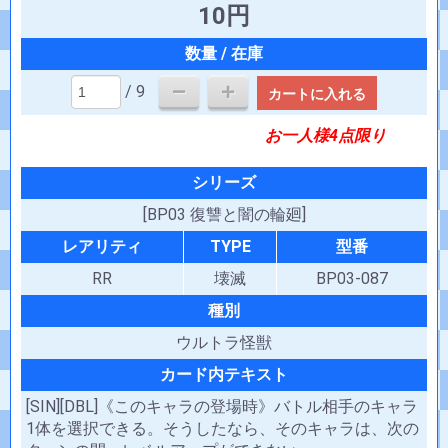
10円
/ 9
カートに入れる
お一人様4点限り
シリーズ
[BP03 復讐と闇の輪廻]
レアリティ
TYPE
型番
RR
壊滅
BP03-087
種別
ウルトラ怪獣
カード内テキスト
[SIN][DBL]《このキャラの登場時》バトル相手のキャラ
1体を選択できる。そうしたなら、そのキャラは、次の