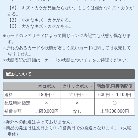
【A】…キズ・カケが見当たらない、もしくは僅かなキズ・カケが
ある。
【B】…小さなキズ・カケがある。
【C】…大きなキズ・カケがある。
カードのレアリティによって同じランク表記でも状態が異なりま
す。
折れのあるカードや状態が著しく悪いカードに関しては販売して
おりません。
状態表記の詳細は「カードの状態について」をご確認ください。
配送について
ネコポス
クリックポスト
宅急便,飛脚宅配便
送料
180円～
210円～
600円 ～ 1,100円
配送時間指定
✕
✕
〇
補償金額
上限3,000円
なし
上限300,000円
海外への配送は承っておりません。
商品の発送は注文日より0～2営業日での発送となります。（火曜
定休）