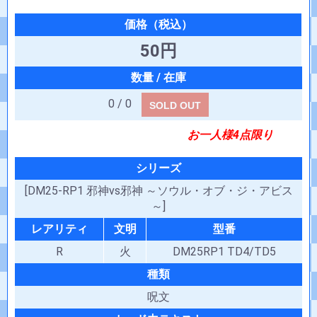
50円
0 / 0
SOLD OUT
お一人様4点限り
シリーズ
[DM25-RP1 邪神vs邪神 ～ソウル・オブ・ジ・アビス
～]
レアリティ
文明
型番
R
火
DM25RP1 TD4/TD5
種類
呪文