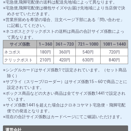
宅急便,飛脚宅配便の送料は配送先地域によって異なります。
宅急便,飛脚宅配便は梱包サイズやお届け先地域により当店側で決
めさせていただきます。
営業所留めを希望の場合、注文ページ下部にある「問い合わせ」
に記載してください。
ネコポスとクリックポストの送料は商品の合計サイズ係数によっ
て異なります。
サイズ係数
1～360
361～720
721～1080
1081～1440
ネコポス
180円
360円
540円
720円
クリックポスト
210円
420円
630円
840円
シングルカードはサイズ係数1で設定されています。（セット商品
除く）
サプライ（スリーブ/ローダー）はサイズ係数15～60で商品ごとに
設定されています。
ボックス商品などの大きい商品は全てサイズ係数1441で設定され
ています。
サイズ係数1441を超えた場合はクロネコヤマト宅急便・飛脚宅配
便での発送となります。
現在の合計サイズ係数はカードページにてご確認いただけます。
運営会社