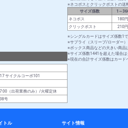
ネコポスとクリックポストの送
サイズ係数
1～36
ネコポス
180
クリックポスト
210
シングルカードはサイズ係数1
サプライ（スリーブ/ローダー）
ボックス商品などの大きい商品は
サイズ係数1441を超えた場合
現在の合計サイズ係数はカード
-17 サイクルコーポ101
00～17:00（出荷業務のみ）/火曜定休
38号
イトル
サイト情報