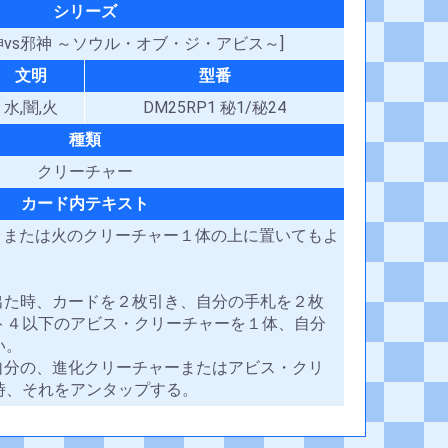
シリーズ
 邪神vs邪神 ～ソウル・オブ・ジ・アビス～]
文明
型番
水,闇,火
DM25RP1 秘1/秘24
種類
クリーチャー
カード内テキスト
、闇、または火のクリーチャー１体の上に置いてもよ
が出た時、カードを２枚引き、自分の手札を２枚
ト４以下のアビス・クリーチャーを１体、自分
い。
て自分の、進化クリーチャーまたはアビス・クリ
時、それをアンタップする。