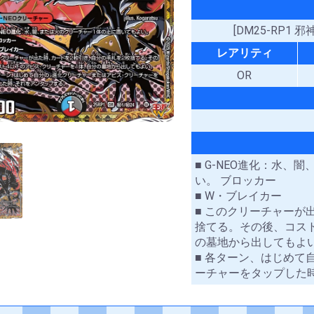
[DM25-RP1
レアリティ
OR
■ G-NEO進化：水
い。 ブロッカー
■ W・ブレイカー
■ このクリーチャー
捨てる。その後、コス
の墓地から出してもよ
■ 各ターン、はじめ
ーチャーをタップした