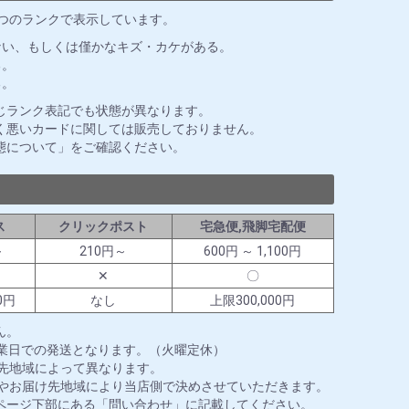
3つのランクで表示しています。
ない、もしくは僅かなキズ・カケがある。
る。
る。
じランク表記でも状態が異なります。
く悪いカードに関しては販売しておりません。
態について」をご確認ください。
ス
クリックポスト
宅急便,飛脚宅配便
～
210円～
600円 ～ 1,100円
✕
〇
0円
なし
上限300,000円
ん。
営業日での発送となります。（火曜定休）
送先地域によって異なります。
ズやお届け先地域により当店側で決めさせていただきます。
ページ下部にある「問い合わせ」に記載してください。