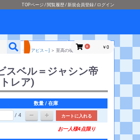
TOPページ
閲覧履歴
新規会員登録
ログイン
詳細検索
0
￥0
～ソウル・オブ・ジ・アビス～]
＞
至高の魂アビスベル＝ジ
ビスベル＝ジャシン帝
トレア)
数量 / 在庫
/ 4
カートに入れる
お一人様4点限り