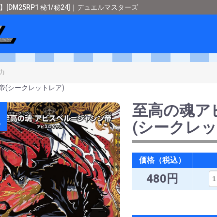
DM25RP1 秘1/秘24]｜デュエルマスターズ
ショップメタル
＞
デュエルマスターズ
＞
[DM25-RP1 邪神vs邪神 
帝(シークレットレア)
至高の魂ア
A
(シークレッ
価格（税込）
480円