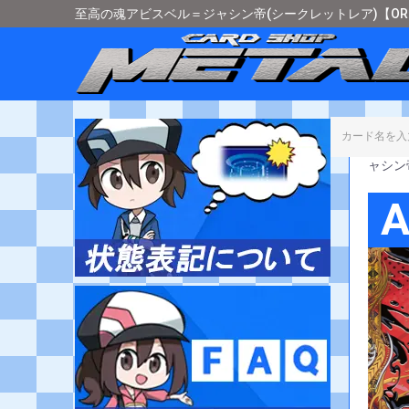
至高の魂アビスベル＝ジャシン帝(シークレットレア)【OR】[
カード
ャシン