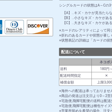
シングルカードの状態はA～Cの
【A】…キズ・カケが見当たら
【B】…小さなキズ・カケがあ
【C】…大きなキズ・カケがあ
カードのレアリティによって同
折れのあるカードや状態が著し
状態表記の詳細は「カードの状
配送について
ネコポ
送料
180円
配送時間指定
✕
補償金額
上限3,00
海外への配送は承っておりませ
商品の発送は注文日より0～2
宅急便,飛脚宅配便の送料は配
宅急便,飛脚宅配便は梱包サイ
営業所留めを希望の場合、注文