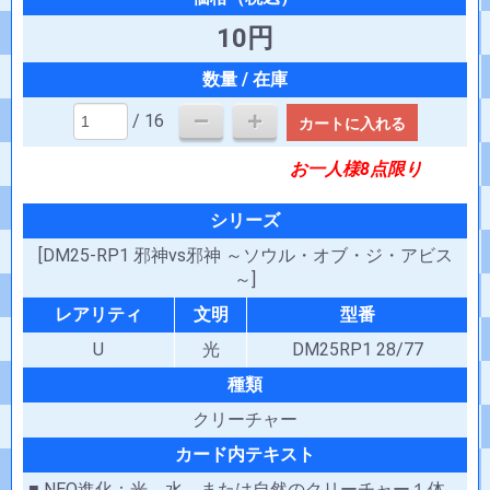
10円
/ 16
カートに入れる
お一人様8点限り
シリーズ
[DM25-RP1 邪神vs邪神 ～ソウル・オブ・ジ・アビス
～]
レアリティ
文明
型番
U
光
DM25RP1 28/77
種類
クリーチャー
カード内テキスト
■ NEO進化：光、水、または自然のクリーチャー１体