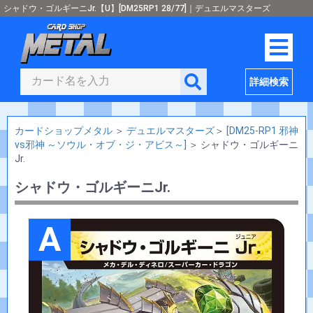
シャドウ・ゴルギーニJr.【U】[DM25RP1 28/77]｜デュエルマスターズ
詳細検索
カードショップメタル
＞
デュエルマスターズ
＞
[DM25-RP1 邪神
vs邪神 ～ソウル・オブ・ジ・アビス～]
＞
シャドウ・ゴルギーニ
Jr.
シャドウ・ゴルギーニJr.
A