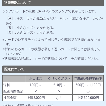
状態表記について
シングルカードの状態はA～Cの3つのランクで表示しています。
【A】…キズ・カケが見当たらない、もしくは僅かなキズ・カケが
ある。
【B】…小さなキズ・カケがある。
【C】…大きなキズ・カケがある。
カードのレアリティによって同じランク表記でも状態が異なりま
す。
折れのあるカードや状態が著しく悪いカードに関しては販売して
おりません。
状態表記の詳細は「カードの状態について」をご確認ください。
配送について
ネコポス
クリックポスト
宅急便,飛脚宅配便
送料
180円～
210円～
600円 ～ 1,100円
配送時間指定
✕
✕
〇
補償金額
上限3,000円
なし
上限300,000円
海外への配送は承っておりません。