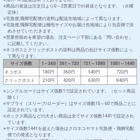
商品の発送は注文日より0～2営業日での発送となります。（火曜
定休）
宅急便,飛脚宅配便の送料は配送先地域によって異なります。
宅急便,飛脚宅配便は梱包サイズやお届け先地域により当店側で決
めさせていただきます。
営業所留めを希望の場合、注文ページ下部にある「問い合わせ」
に記載してください。
ネコポスとクリックポストの送料は商品の合計サイズ係数によっ
て異なります。
サイズ係数
1～360
361～720
721～1080
1081～1440
ネコポス
180円
360円
540円
720円
クリックポスト
210円
420円
630円
840円
シングルカードはサイズ係数1で設定されています。（セット商品
除く）
サプライ（スリーブ/ローダー）はサイズ係数15～60で商品ごとに
設定されています。
ボックス商品などの大きい商品は全てサイズ係数1441で設定され
ています。
サイズ係数1441を超えた場合はクロネコヤマト宅急便・飛脚宅配
便での発送となります。