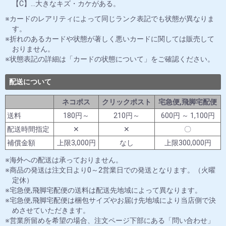
【C】…大きなキズ・カケがある。
カードのレアリティによって同じランク表記でも状態が異なりま
す。
折れのあるカードや状態が著しく悪いカードに関しては販売して
おりません。
状態表記の詳細は「カードの状態について」をご確認ください。
配送について
ネコポス
クリックポスト
宅急便,飛脚宅配便
送料
180円～
210円～
600円 ～ 1,100円
配送時間指定
✕
✕
〇
補償金額
上限3,000円
なし
上限300,000円
海外への配送は承っておりません。
商品の発送は注文日より0～2営業日での発送となります。（火曜
定休）
宅急便,飛脚宅配便の送料は配送先地域によって異なります。
宅急便,飛脚宅配便は梱包サイズやお届け先地域により当店側で決
めさせていただきます。
営業所留めを希望の場合、注文ページ下部にある「問い合わせ」