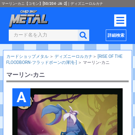
マーリン-カニ【コモン】[50/204･JA･2]｜ディズニーロルカナ
詳細検索
カードショップメタル
＞
ディズニーロルカナ
＞
[RISE OF THE
FLOODBORN-フラッドボーンの渾沌-]
＞
マーリン-カニ
マーリン-カニ
A