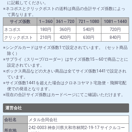
に記載してください。
ネコポスとクリックポストの送料は商品の合計サイズ係数によっ
て異なります。
サイズ係数
1～360
361～720
721～1080
1081～1440
ネコポス
180円
360円
540円
720円
クリックポスト
210円
420円
630円
840円
シングルカードはサイズ係数1で設定されています。（セット商品
除く）
サプライ（スリーブ/ローダー）はサイズ係数15～60で商品ごとに
設定されています。
ボックス商品などの大きい商品は全てサイズ係数1441で設定され
ています。
サイズ係数1441を超えた場合はクロネコヤマト宅急便・飛脚宅配
便での発送となります。
現在の合計サイズ係数はカードページにてご確認いただけます。
運営会社
会社名
メタル合同会社
242-0003 神奈川県大和市林間2-19-17 サイクルコー
所在地