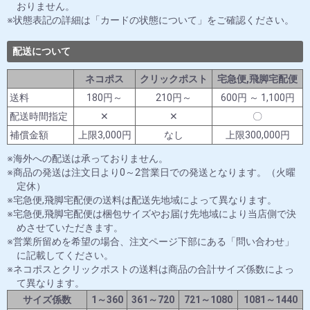
おりません。
状態表記の詳細は「カードの状態について」をご確認ください。
配送について
ネコポス
クリックポスト
宅急便,飛脚宅配便
送料
180円～
210円～
600円 ～ 1,100円
配送時間指定
✕
✕
〇
補償金額
上限3,000円
なし
上限300,000円
海外への配送は承っておりません。
商品の発送は注文日より0～2営業日での発送となります。（火曜
定休）
宅急便,飛脚宅配便の送料は配送先地域によって異なります。
宅急便,飛脚宅配便は梱包サイズやお届け先地域により当店側で決
めさせていただきます。
営業所留めを希望の場合、注文ページ下部にある「問い合わせ」
に記載してください。
ネコポスとクリックポストの送料は商品の合計サイズ係数によっ
て異なります。
サイズ係数
1～360
361～720
721～1080
1081～1440