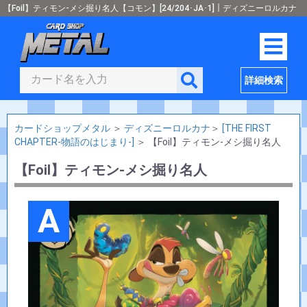
【Foil】ティモン-メシ掘り名人【コモン】[24/204･JA･1]｜ディズニーロルカナ
詳細検索
カードショップメタル
＞
ディズニーロルカナ
＞
[THE FIRST
CHAPTER-物語のはじまり-]
＞
【Foil】ティモン-メシ掘り名人
【Foil】ティモン-メシ掘り名人
A