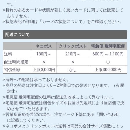
す。
折れのあるカードや状態が著しく悪いカードに関しては販売して
おりません。
状態表記の詳細は「カードの状態について」をご確認ください。
配送について
ネコポス
クリックポスト
宅急便,飛脚宅配便
送料
180円～
210円～
600円 ～ 1,100円
配送時間指定
✕
✕
〇
補償金額
上限3,000円
なし
上限300,000円
海外への配送は承っておりません。
商品の発送は注文日より0～2営業日での発送となります。（火曜
定休）
宅急便,飛脚宅配便の送料は配送先地域によって異なります。
宅急便,飛脚宅配便は梱包サイズやお届け先地域により当店側で決
めさせていただきます。
営業所留めを希望の場合、注文ページ下部にある「問い合わせ」
に記載してください。
ネコポスとクリックポストの送料は商品の合計サイズ係数によっ