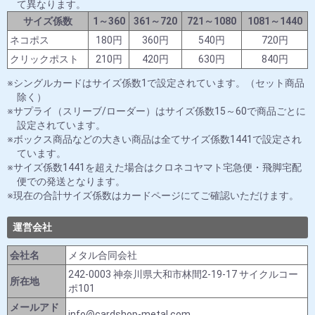
て異なります。
サイズ係数
1～360
361～720
721～1080
1081～1440
ネコポス
180円
360円
540円
720円
クリックポスト
210円
420円
630円
840円
シングルカードはサイズ係数1で設定されています。（セット商品
除く）
サプライ（スリーブ/ローダー）はサイズ係数15～60で商品ごとに
設定されています。
ボックス商品などの大きい商品は全てサイズ係数1441で設定され
ています。
サイズ係数1441を超えた場合はクロネコヤマト宅急便・飛脚宅配
便での発送となります。
現在の合計サイズ係数はカードページにてご確認いただけます。
運営会社
会社名
メタル合同会社
242-0003 神奈川県大和市林間2-19-17 サイクルコー
所在地
ポ101
メールアド
info@cardshop-metal.com