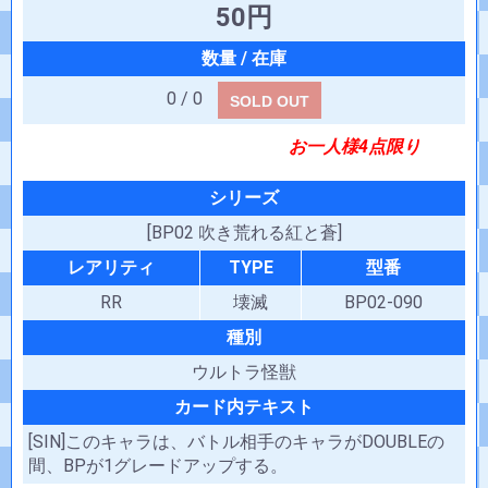
50円
0 / 0
SOLD OUT
お一人様4点限り
シリーズ
[BP02 吹き荒れる紅と蒼]
レアリティ
TYPE
型番
RR
壊滅
BP02-090
種別
ウルトラ怪獣
カード内テキスト
[SIN]このキャラは、バトル相手のキャラがDOUBLEの
間、BPが1グレードアップする。