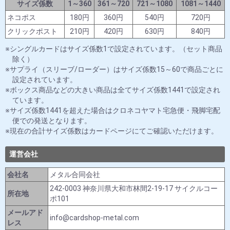
サイズ係数
1～360
361～720
721～1080
1081～1440
ネコポス
180円
360円
540円
720円
クリックポスト
210円
420円
630円
840円
シングルカードはサイズ係数1で設定されています。（セット商品
除く）
サプライ（スリーブ/ローダー）はサイズ係数15～60で商品ごとに
設定されています。
ボックス商品などの大きい商品は全てサイズ係数1441で設定され
ています。
サイズ係数1441を超えた場合はクロネコヤマト宅急便・飛脚宅配
便での発送となります。
現在の合計サイズ係数はカードページにてご確認いただけます。
運営会社
会社名
メタル合同会社
242-0003 神奈川県大和市林間2-19-17 サイクルコー
所在地
ポ101
メールアド
info@cardshop-metal.com
レス