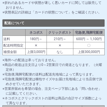
折れのあるカードや状態が著しく悪いカードに関しては販売して
おりません。
状態表記の詳細は「カードの状態について」をご確認ください。
配送について
ネコポス
クリックポスト
宅急便,飛脚宅配便
送料
180円～
210円～
600円 ～ 1,100円
配送時間指定
✕
✕
〇
補償金額
上限3,000円
なし
上限300,000円
海外への配送は承っておりません。
商品の発送は注文日より0～2営業日での発送となります。（火曜
定休）
宅急便,飛脚宅配便の送料は配送先地域によって異なります。
宅急便,飛脚宅配便は梱包サイズやお届け先地域により当店側で決
めさせていただきます。
営業所留めを希望の場合、注文ページ下部にある「問い合わせ」
に記載してください。
ネコポスとクリックポストの送料は商品の合計サイズ係数によっ
て異なります。