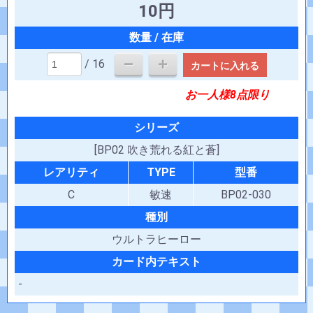
10円
/ 16
カートに入れる
お一人様8点限り
シリーズ
[BP02 吹き荒れる紅と蒼]
レアリティ
TYPE
型番
C
敏速
BP02-030
種別
ウルトラヒーロー
カード内テキスト
-