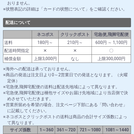
おりません。
状態表記の詳細は「カードの状態について」をご確認ください。
配送について
ネコポス
クリックポスト
宅急便,飛脚宅配便
送料
180円～
210円～
600円 ～ 1,100円
配送時間指定
✕
✕
〇
補償金額
上限3,000円
なし
上限300,000円
海外への配送は承っておりません。
商品の発送は注文日より0～2営業日での発送となります。（火曜
定休）
宅急便,飛脚宅配便の送料は配送先地域によって異なります。
宅急便,飛脚宅配便は梱包サイズやお届け先地域により当店側で決
めさせていただきます。
営業所留めを希望の場合、注文ページ下部にある「問い合わせ」
に記載してください。
ネコポスとクリックポストの送料は商品の合計サイズ係数によっ
て異なります。
サイズ係数
1～360
361～720
721～1080
1081～1440