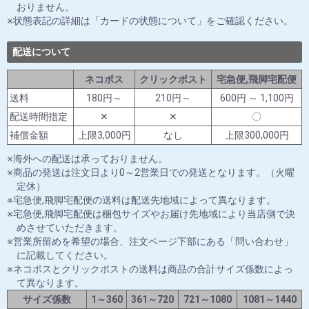
おりません。
状態表記の詳細は「カードの状態について」をご確認ください。
配送について
ネコポス
クリックポスト
宅急便,飛脚宅配便
送料
180円～
210円～
600円 ～ 1,100円
配送時間指定
✕
✕
〇
補償金額
上限3,000円
なし
上限300,000円
海外への配送は承っておりません。
商品の発送は注文日より0～2営業日での発送となります。（火曜
定休）
宅急便,飛脚宅配便の送料は配送先地域によって異なります。
宅急便,飛脚宅配便は梱包サイズやお届け先地域により当店側で決
めさせていただきます。
営業所留めを希望の場合、注文ページ下部にある「問い合わせ」
に記載してください。
ネコポスとクリックポストの送料は商品の合計サイズ係数によっ
て異なります。
サイズ係数
1～360
361～720
721～1080
1081～1440