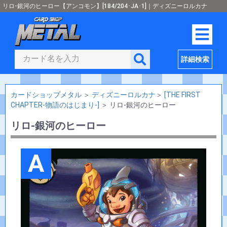
リロ-銀河のヒーロー【アンコモン】[184/204･JA･1]｜ディズニーロルカナ
詳細検索
カードショップメタル
＞
ディズニーロルカナ
＞
[THE FIRST
CHAPTER-物語のはじまり-]
＞
リロ-銀河のヒーロー
リロ-銀河のヒーロー
A